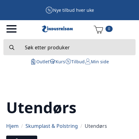
Nye tilbud hver uke
0
Search
for:
Outlet
Kurs
Tilbud
Min side
Utendørs
Hjem
Skumplast & Polstring
Utendørs