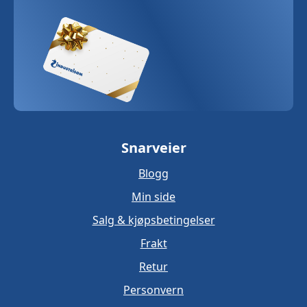
Snarveier
Blogg
Min side
Salg & kjøpsbetingelser
Frakt
Retur
Personvern