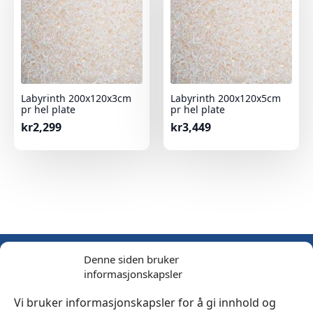
Labyrinth 200x120x3cm
Labyrinth 200x120x5cm
pr hel plate
pr hel plate
kr
2,299
kr
3,449
Denne siden bruker
informasjonskapsler
Vi bruker informasjonskapsler for å gi innhold og
Bli medlem i vår