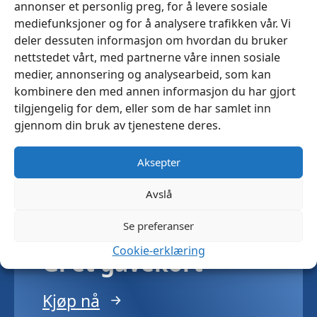
annonser et personlig preg, for å levere sosiale
kundeklubb
mediefunksjoner og for å analysere trafikken vår. Vi
deler dessuten informasjon om hvordan du bruker
Få 10% rabattkupong på ditt neste
nettstedet vårt, med partnerne våre innen sosiale
medier, annonsering og analysearbeid, som kan
kjøp
kombinere den med annen informasjon du har gjort
Faste og og eksklusive tilbud kun for
tilgjengelig for dem, eller som de har samlet inn
våre medlemmer
gjennom din bruk av tjenestene deres.
Bonuspoeng: Opparbeid deg poeng
på alt du handler
Aksepter
Meld deg inn gratis
Avslå
Se preferanser
Cookie-erklæring
Gi et gavekort
Kjøp nå