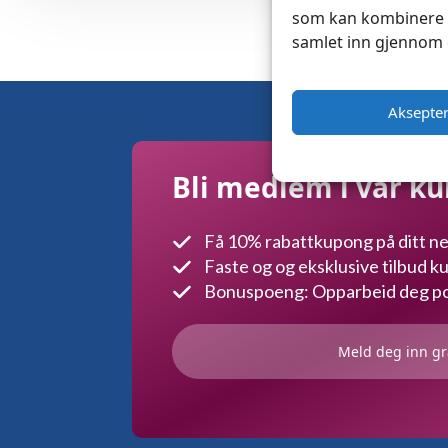
som kan kombinere d
samlet inn gjennom 
Aksepte
Bli medlem i vår k
Få 10% rabattkupong på ditt ne
Faste og og eksklusive tilbud 
Bonuspoeng: Opparbeid deg poe
Meld deg inn gr