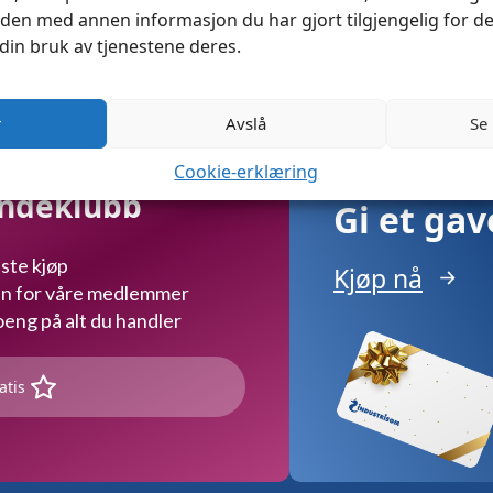
en med annen informasjon du har gjort tilgjengelig for de
din bruk av tjenestene deres.
r
Avslå
Se
Cookie-erklæring
undeklubb
Gi et ga
ste kjøp
Kjøp nå
kun for våre medlemmer
ng på alt du handler
atis