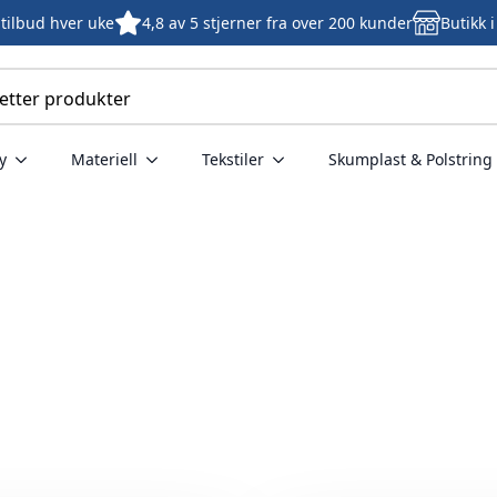
tilbud hver uke
4,8 av 5 stjerner fra over 200 kunder
Butikk 
y
Materiell
Tekstiler
Skumplast & Polstring