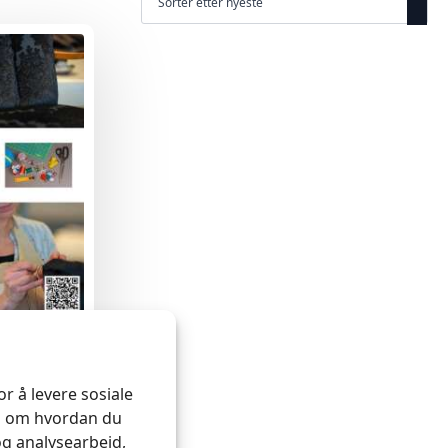
eptember
r å levere sosiale
on om hvordan du
og analysearbeid,