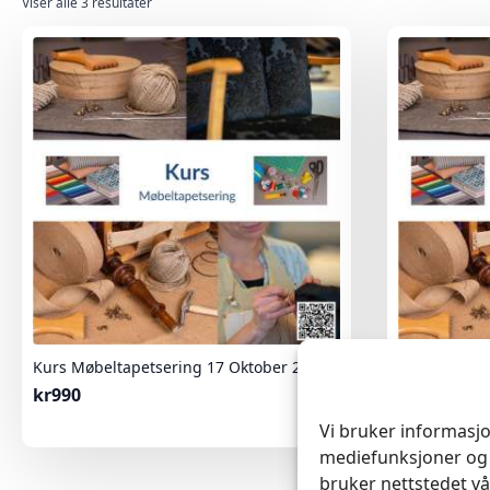
Sortert
Viser alle 3 resultater
etter
nyeste
Kurs Møbeltapetsering 17 Oktober 2026
Kurs Møbelt
kr
990
kr
990
Vi bruker informasjo
mediefunksjoner og 
bruker nettstedet vå