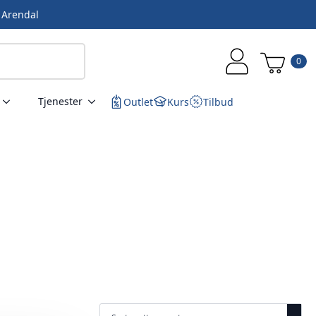
i Arendal
0
Tjenester
Outlet
Kurs
Tilbud