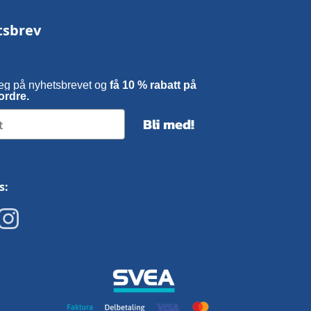
tsbrev
eg på nyhetsbrevet og
få 10 % rabatt på
ordre.
Bli med!
s: