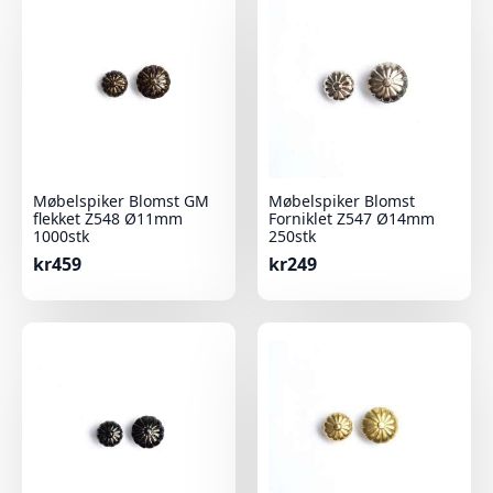
Møbelspiker Blomst GM
Møbelspiker Blomst
flekket Z548 Ø11mm
Forniklet Z547 Ø14mm
1000stk
250stk
kr
459
kr
249