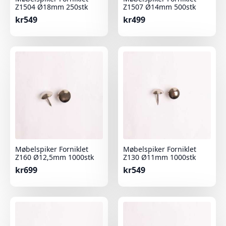
Z1504 Ø18mm 250stk
Z1507 Ø14mm 500stk
kr
549
kr
499
Møbelspiker Forniklet
Møbelspiker Forniklet
Z160 Ø12,5mm 1000stk
Z130 Ø11mm 1000stk
kr
699
kr
549