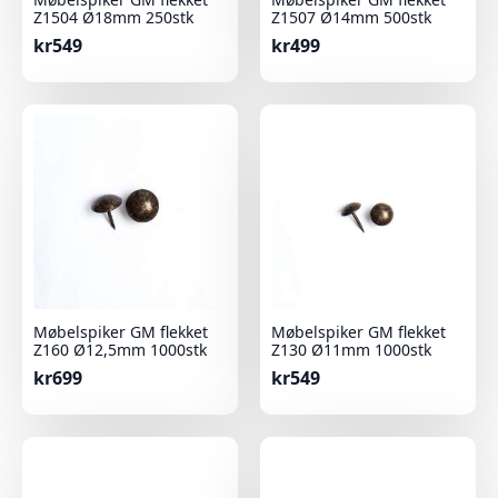
Z1504 Ø18mm 250stk
Z1507 Ø14mm 500stk
kr
549
kr
499
Møbelspiker GM flekket
Møbelspiker GM flekket
Z160 Ø12,5mm 1000stk
Z130 Ø11mm 1000stk
kr
699
kr
549