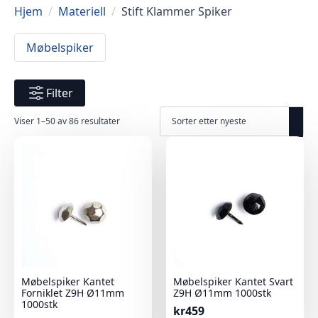
Hjem
Materiell
Stift Klammer Spiker
Møbelspiker
Filter
Sortert
Viser 1–50 av 86 resultater
etter
nyeste
Møbelspiker Kantet
Møbelspiker Kantet Svart
Forniklet Z9H Ø11mm
Z9H Ø11mm 1000stk
1000stk
kr
459