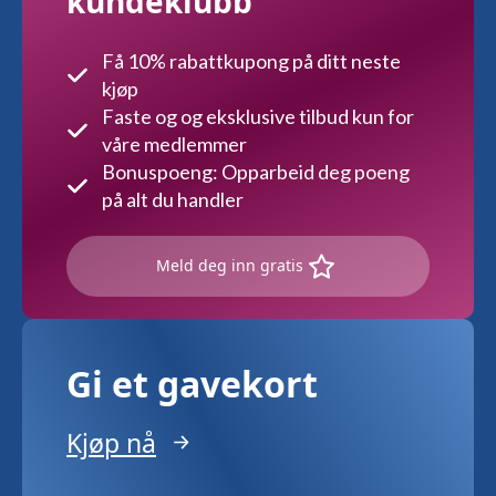
kundeklubb
Få 10% rabattkupong på ditt neste
kjøp
Faste og og eksklusive tilbud kun for
våre medlemmer
Bonuspoeng: Opparbeid deg poeng
på alt du handler
Meld deg inn gratis
Gi et gavekort
Kjøp nå