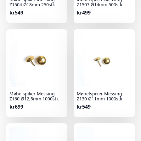
Z1504 Ø18mm 250stk
Z1507 Ø14mm 500stk
kr
549
kr
499
Møbelspiker Messing
Møbelspiker Messing
Z160 Ø12,5mm 1000stk
Z130 Ø11mm 1000stk
kr
699
kr
549