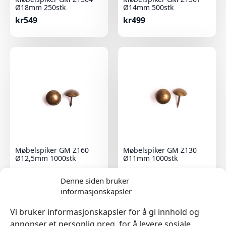
Ø18mm 250stk
Ø14mm 500stk
kr
549
kr
499
Møbelspiker GM Z160
Møbelspiker GM Z130
Ø12,5mm 1000stk
Ø11mm 1000stk
kr
699
kr
549
Denne siden bruker
informasjonskapsler
Vi bruker informasjonskapsler for å gi innhold og
annonser et personlig preg, for å levere sosiale