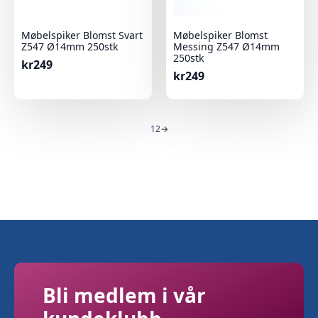
Møbelspiker Blomst Svart
Møbelspiker Blomst
Z547 Ø14mm 250stk
Messing Z547 Ø14mm
250stk
kr
249
kr
249
1
2
→
Bli medlem i vår