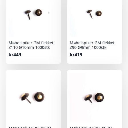
Møbelspiker GM flekket
Møbelspiker GM flekket
Z110 Ø10mm 1000stk
Z90 Ø9mm 1000stk
kr
449
kr
419