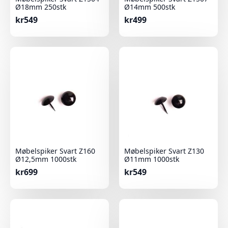
Ø18mm 250stk
Ø14mm 500stk
kr
549
kr
499
Møbelspiker Svart Z160
Møbelspiker Svart Z130
Ø12,5mm 1000stk
Ø11mm 1000stk
kr
699
kr
549