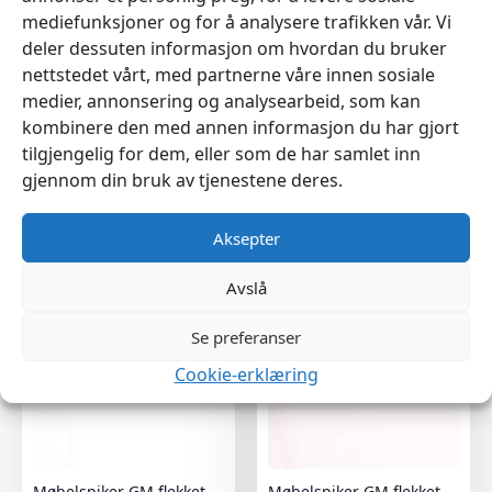
mediefunksjoner og for å analysere trafikken vår. Vi
deler dessuten informasjon om hvordan du bruker
nettstedet vårt, med partnerne våre innen sosiale
medier, annonsering og analysearbeid, som kan
kombinere den med annen informasjon du har gjort
tilgjengelig for dem, eller som de har samlet inn
Møbelspiker GM Z110
Møbelspiker GM Z90
gjennom din bruk av tjenestene deres.
Ø10mm 1000stk
Ø9mm 1000stk
kr
449
kr
419
Aksepter
Avslå
Se preferanser
Cookie-erklæring
Møbelspiker GM flekket
Møbelspiker GM flekket