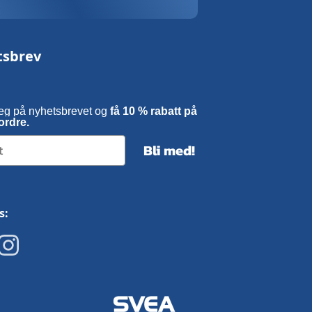
tsbrev
eg på nyhetsbrevet og
få 10 % rabatt på
ordre.
Bli med!
s: