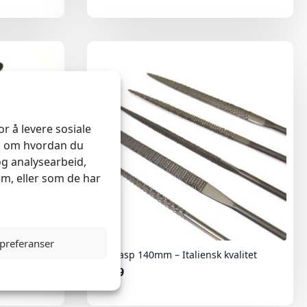
r å levere sosiale
on om hvordan du
og analysearbeid,
m, eller som de har
 preferanser
nivmaking &
Minirasp 140mm – Italiensk kvalitet
kr
139