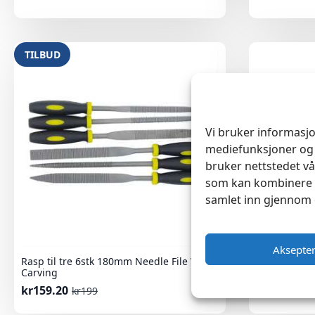
TILBUD
Vi bruker informasjo
mediefunksjoner og 
bruker nettstedet vå
som kan kombinere d
samlet inn gjennom 
Aksepte
Rasp til tre 6stk 180mm Needle File Wood
Rasp Halvr
Carving
kr
99
kr
159.20
kr
199
Opprinnelig
Nåværende
pris
pris