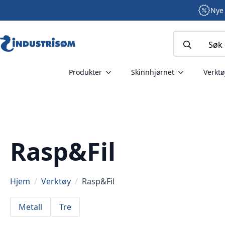
Nye 
Search
for:
Produkter
Skinnhjørnet
Verktø
Rasp&Fil
Hjem
Verktøy
Rasp&Fil
Metall
Tre