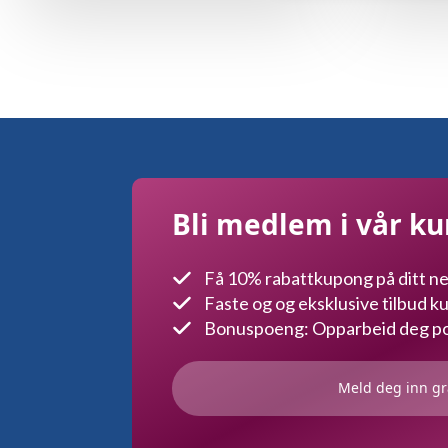
var:
er:
kr199.
kr159.20.
Bli medlem i vår k
Få 10% rabattkupong på ditt ne
Faste og og eksklusive tilbud 
Bonuspoeng: Opparbeid deg poe
Meld deg inn gr