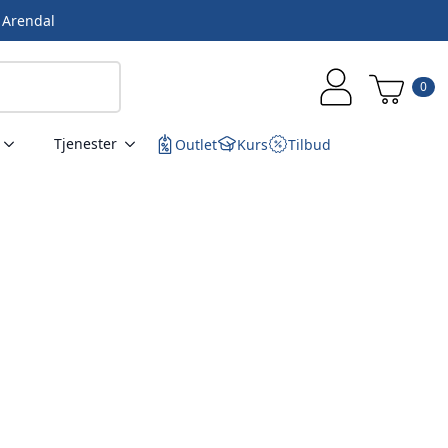
i Arendal
0
Tjenester
Outlet
Kurs
Tilbud