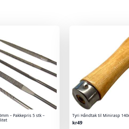
0mm – Pakkepris 5 stk –
Tyri Håndtak til Minirasp 14
litet
kr
49