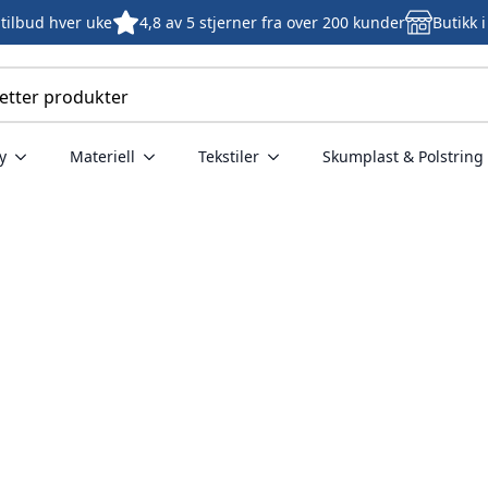
tilbud hver uke
4,8 av 5 stjerner fra over 200 kunder
Butikk 
y
Materiell
Tekstiler
Skumplast & Polstring