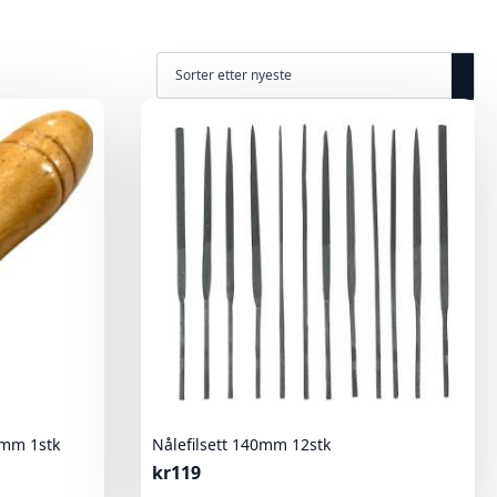
0mm 1stk
Nålefilsett 140mm 12stk
kr
119