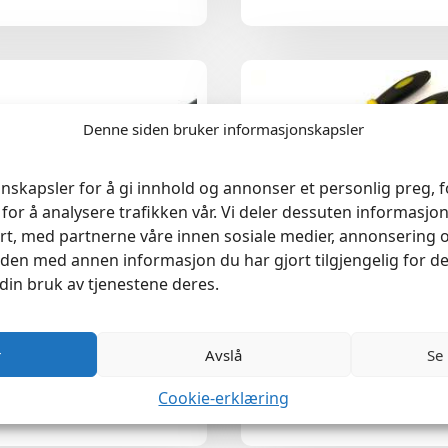
Denne siden bruker informasjonskapsler
nskapsler for å gi innhold og annonser et personlig preg, fo
for å analysere trafikken vår. Vi deler dessuten informasj
rt, med partnerne våre innen sosiale medier, annonsering 
en med annen informasjon du har gjort tilgjengelig for de
din bruk av tjenestene deres.
r
Avslå
Se
und 200mm NEO
Minirasper 6stk 140mm for k
hobby
Cookie-erklæring
kr
129