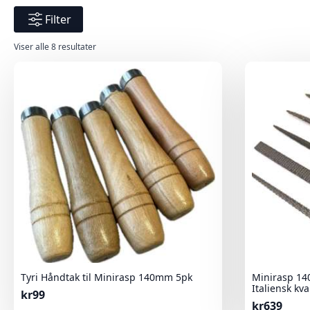
Filter
Sortert
Viser alle 8 resultater
etter
nyeste
Tyri Håndtak til Minirasp 140mm 5pk
Minirasp 14
Italiensk kva
kr
99
kr
639