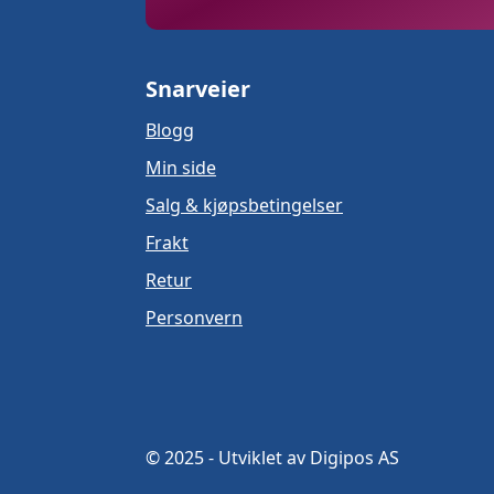
Snarveier
Blogg
Min side
Salg & kjøpsbetingelser
Frakt
Retur
Personvern
© 2025 - Utviklet av Digipos AS