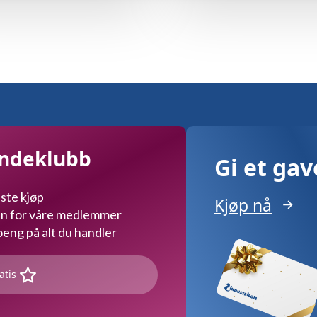
undeklubb
Gi et ga
ste kjøp
Kjøp nå
kun for våre medlemmer
ng på alt du handler
atis