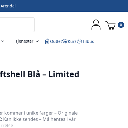
i Arendal
0
Tjenester
Outlet
Kurs
Tilbud
tshell Blå – Limited
er kommer i unike farger – Originale
: Kan ikke sendes – Må hentes i vår
ørrelse