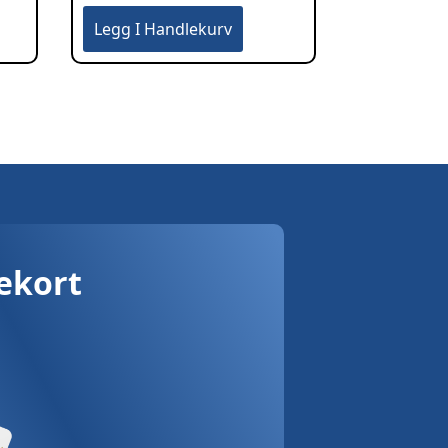
Legg I Handlekurv
vekort