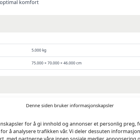
i optimal komfort
5.000 kg
75.000 × 70.000 × 46.000 cm
Denne siden bruker informasjonskapsler
nskapsler for å gi innhold og annonser et personlig preg, fo
for å analysere trafikken vår. Vi deler dessuten informasj
 Softshell Blå – Limited Edition»
rt, med partnerne våre innen sosiale medier, annonsering 