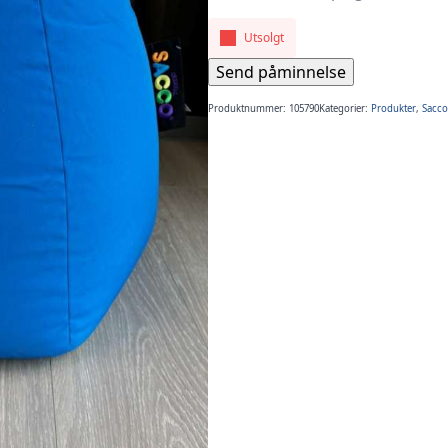
Utsolgt
Send påminnelse
Produktnummer:
105790
Kategorier:
Produkter
,
Sacco