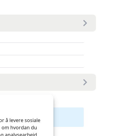
r å levere sosiale
on om hvordan du
og analysearbeid,