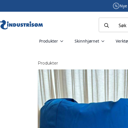
Nye 
Search
for:
Produkter
Skinnhjørnet
Verktø
Produkter