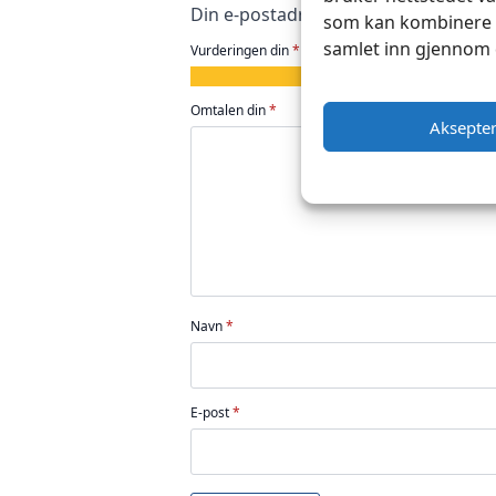
Din e-postadresse vil ikke bli publise
som kan kombinere d
samlet inn gjennom 
Vurderingen din
*
1
2
3
4
5
av
av
av
av
av
Omtalen din
*
5
5
5
5
5
Aksepte
stjerner
stjerner
stjerner
stjerner
stjerner
Navn
*
E-post
*