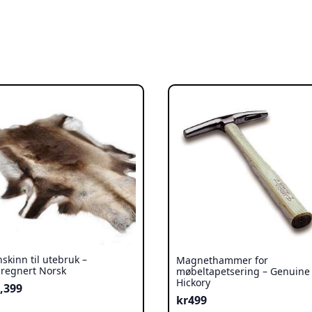
nskinn til utebruk –
Magnethammer for
regnert Norsk
møbeltapetsering – Genuine
Hickory
,399
kr
499