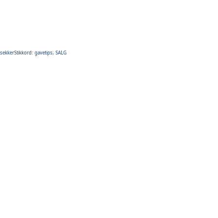
sekker
Stikkord:
gavetips
,
SALG