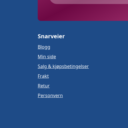
Snarveier
Blogg
Min side
Salg & kjøpsbetingelser
Frakt
Retur
Personvern