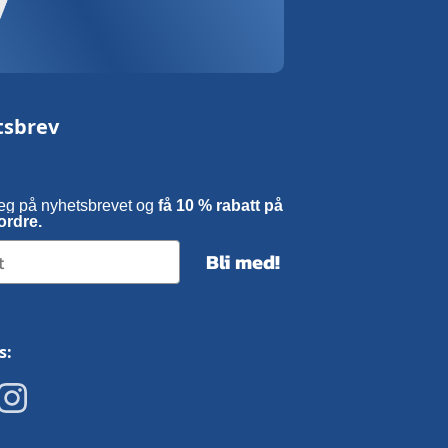
tsbrev
eg på nyhetsbrevet og
få 10 % rabatt på
ordre.
Bli med!
s: