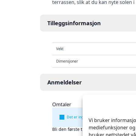
terrassen, slik at du kan nyte solen 
Tilleggsinformasjon
Vekt
Dimensjoner
Anmeldelser
Omtaler
Det er ingen omtaler ennå.
Vi bruker informasjo
mediefunksjoner og 
Bli den første til å omtale «Sacco Medium
bruker nettstedet vå