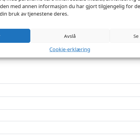
rt.
Obligatoriske felt er merket med
*
en med annen informasjon du har gjort tilgjengelig for de
din bruk av tjenestene deres.
r
Avslå
Se
Cookie-erklæring