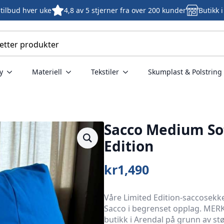
tilbud hver uke
4,8 av 5 stjerner fra over 200 kunder
Butikk 
y
Materiell
Tekstiler
Skumplast & Polstring
Sacco Medium Sof
Edition
kr
1,490
Våre Limited Edition-saccosekk
Sacco i begrenset opplag. MERK
butikk i Arendal på grunn av st