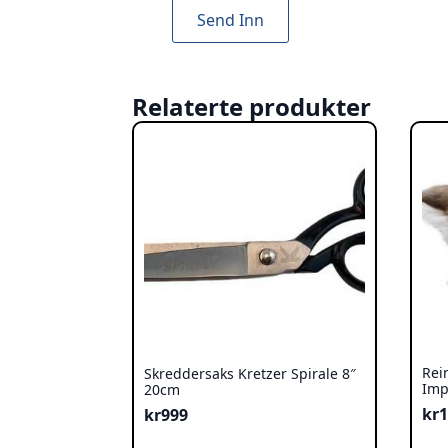
Relaterte produkter
Rei
Skreddersaks Kretzer Spirale 8″
Imp
20cm
kr
1
kr
999