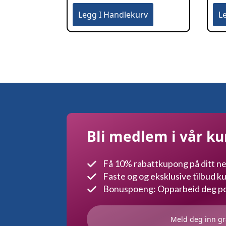
Legg I Handlekurv
L
Bli medlem i vår k
Få 10% rabattkupong på ditt ne
Faste og og eksklusive tilbud 
Bonuspoeng: Opparbeid deg poe
Meld deg inn gr