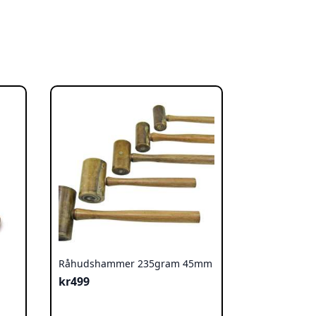
Råhudshammer 235gram 45mm
kr
499