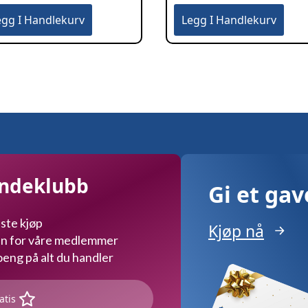
egg I Handlekurv
Legg I Handlekurv
undeklubb
Gi et ga
ste kjøp
Kjøp nå
kun for våre medlemmer
ng på alt du handler
atis