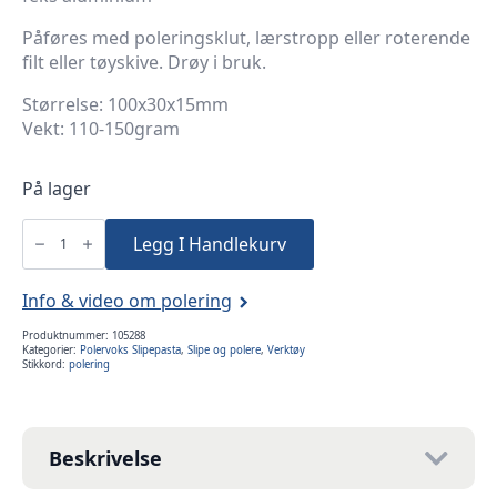
Påføres med poleringsklut, lærstropp eller roterende
filt eller tøyskive. Drøy i bruk.
Størrelse: 100x30x15mm
Vekt: 110-150gram
På lager
Poleringspasta
DIALUX®
Legg I Handlekurv
Bleu
Blå
-
SuperFinish
Info & video om polering
antall
Produktnummer:
105288
Kategorier:
Polervoks Slipepasta
,
Slipe og polere
,
Verktøy
Stikkord:
polering
Beskrivelse