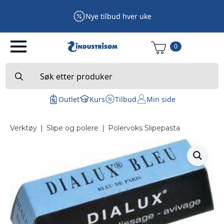
Nye tilbud hver uke
0
Search
for:
Outlet
Kurs
Tilbud
Min side
Verktøy
|
Slipe og polere
|
Polervoks Slipepasta