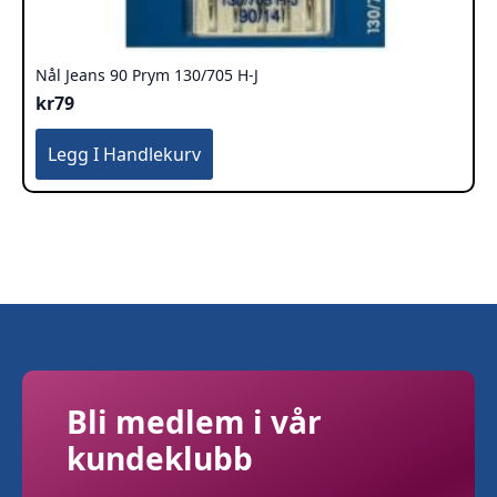
Nål Jeans 90 Prym 130/705 H-J
kr
79
Legg I Handlekurv
Bli medlem i vår
kundeklubb