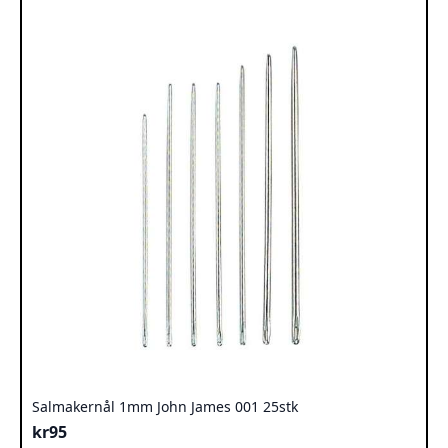
Salmakernål 1mm John James 001 25stk
kr
95