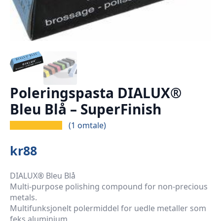
Poleringspasta DIALUX®
Bleu Blå – SuperFinish
(
1
omtale)
kr
88
DIALUX® Bleu Blå
Multi-purpose polishing compound for non-precious
metals.
Multifunksjonelt polermiddel for uedle metaller som
feks aluminium