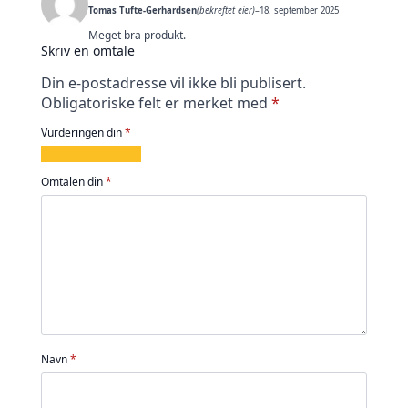
Tomas Tufte-Gerhardsen
(bekreftet eier)
–
18. september 2025
Meget bra produkt.
Skriv en omtale
Din e-postadresse vil ikke bli publisert.
Obligatoriske felt er merket med
*
Vurderingen din
*
1
2
3
4
5
av
av
av
av
av
Omtalen din
*
5
5
5
5
5
stjerner
stjerner
stjerner
stjerner
stjerner
Navn
*