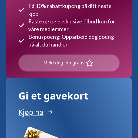
Få 10% rabattkupong på ditt neste
kjøp
Faste og og eksklusive tilbud kun for
våre medlemmer
Bonuspoeng: Opparbeid deg poeng
på alt du handler
Meld deg inn gratis
Gi et gavekort
Kjøp nå