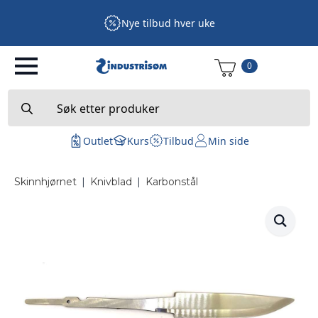
Nye tilbud hver uke
0
Search
for:
Outlet
Kurs
Tilbud
Min side
Skinnhjørnet
|
Knivblad
|
Karbonstål