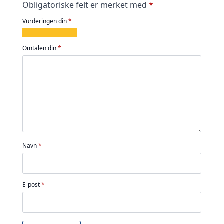
Obligatoriske felt er merket med
*
Vurderingen din
*
1
2
3
4
5
av
av
av
av
av
Omtalen din
*
5
5
5
5
5
stjerner
stjerner
stjerner
stjerner
stjerner
Navn
*
E-post
*