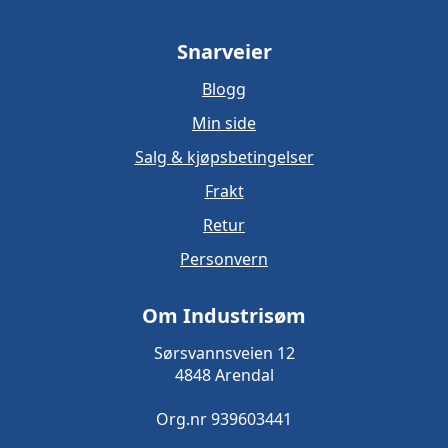
Snarveier
Blogg
Min side
Salg & kjøpsbetingelser
Frakt
Retur
Personvern
Om Industrisøm
Sørsvannsveien 12
4848 Arendal
Org.nr 939603441