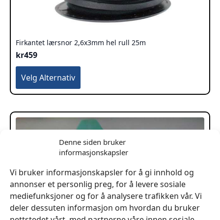
Firkantet lærsnor 2,6x3mm hel rull 25m
kr
459
Dette
Velg Alternativ
produktet
har
flere
varianter.
Alternativene
kan
Denne siden bruker
velges
informasjonskapsler
på
produktsiden
Vi bruker informasjonskapsler for å gi innhold og
annonser et personlig preg, for å levere sosiale
mediefunksjoner og for å analysere trafikken vår. Vi
deler dessuten informasjon om hvordan du bruker
nettstedet vårt, med partnerne våre innen sosiale