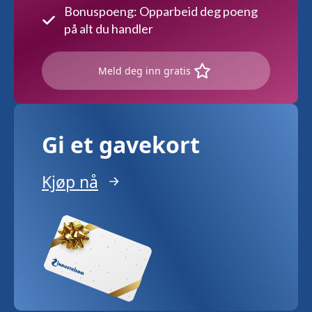
Bonuspoeng: Opparbeid deg poeng
på alt du handler
Meld deg inn gratis
Gi et gavekort
Kjøp nå