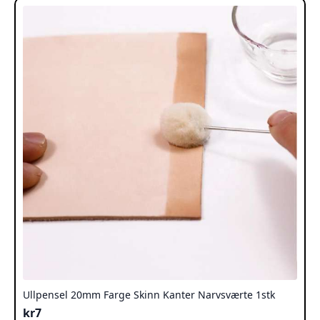
varianter.
Alternativene
kan
velges
på
produktsiden
Ullpensel 20mm Farge Skinn Kanter Narvsværte 1stk
kr
7