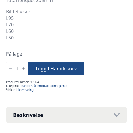
Total lengde: 205mm
Bildet viser:
L95
L70
L60
L50
På lager
Knivblad
L95
Legg I Handlekurv
Karbonstål
antall
Produktnummer:
101124
Kategorier:
Karbonstål
,
Knivblad
,
Skinnhjørnet
Stikkord:
knivmaking
Beskrivelse