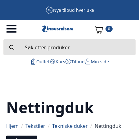
Nye tilbud hver uke
0
Search
for:
Outlet
Kurs
Tilbud
Min side
Nettingduk
Hjem
Tekstiler
Tekniske duker
Nettingduk