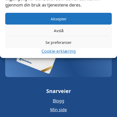
gjennom din bruk av tjenestene deres.
Gi et gavekort
Aksepter
Kjøp nå
Avslå
Se preferanser
Cookie-erklæring
Snarveier
Blogg
Min side