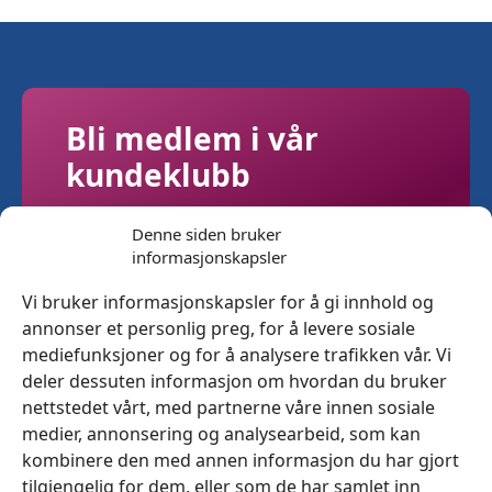
Bli medlem i vår
kundeklubb
Få 10% rabattkupong på ditt neste
Denne siden bruker
informasjonskapsler
kjøp
Faste og og eksklusive tilbud kun for
Vi bruker informasjonskapsler for å gi innhold og
våre medlemmer
annonser et personlig preg, for å levere sosiale
Bonuspoeng: Opparbeid deg poeng
mediefunksjoner og for å analysere trafikken vår. Vi
på alt du handler
deler dessuten informasjon om hvordan du bruker
nettstedet vårt, med partnerne våre innen sosiale
medier, annonsering og analysearbeid, som kan
Meld deg inn gratis
kombinere den med annen informasjon du har gjort
tilgjengelig for dem, eller som de har samlet inn