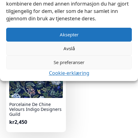
kombinere den med annen informasjon du har gjort
Porcelaine De Chine
Porcelaine De Chine
tilgjengelig for dem, eller som de har samlet inn
Fuchsia Designers Guild
Velours Noir Designers
Guild
gjennom din bruk av tjenestene deres.
kr
1,950
kr
2,450
Aksepter
Avslå
Se preferanser
Cookie-erklæring
Porcelaine De Chine
Velours Indigo Designers
Guild
kr
2,450