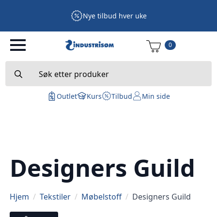
Nye tilbud hver uke
0
Search
for:
Outlet
Kurs
Tilbud
Min side
Designers Guild
Hjem
Tekstiler
Møbelstoff
Designers Guild