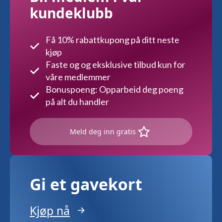
kundeklubb
Få 10% rabattkupong på ditt neste
kjøp
Faste og og eksklusive tilbud kun for
våre medlemmer
Bonuspoeng: Opparbeid deg poeng
på alt du handler
Meld deg inn gratis
Gi et gavekort
Kjøp nå