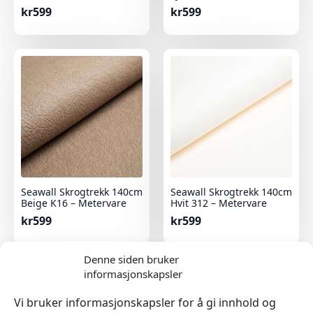
kr
599
kr
599
Seawall Skrogtrekk 140cm
Seawall Skrogtrekk 140cm
Beige K16 – Metervare
Hvit 312 – Metervare
kr
599
kr
599
Denne siden bruker
informasjonskapsler
Vi bruker informasjonskapsler for å gi innhold og