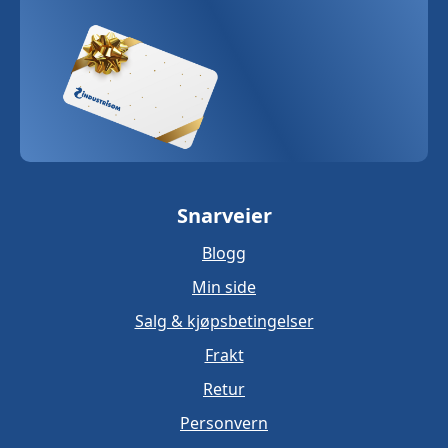
Snarveier
Blogg
Min side
Salg & kjøpsbetingelser
Frakt
Retur
Personvern