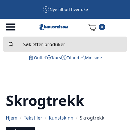
Nye tilbud hver uke
0
Search
for:
Outlet
Kurs
Tilbud
Min side
Skrogtrekk
Hjem
Tekstiler
Kunstskinn
Skrogtrekk