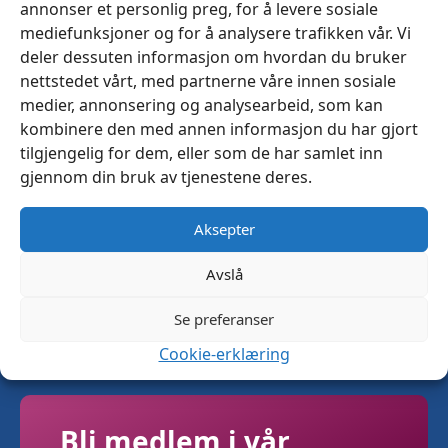
annonser et personlig preg, for å levere sosiale
mediefunksjoner og for å analysere trafikken vår. Vi
deler dessuten informasjon om hvordan du bruker
nettstedet vårt, med partnerne våre innen sosiale
medier, annonsering og analysearbeid, som kan
Seawall Skrogtrekk 140cm
kombinere den med annen informasjon du har gjort
Eggeskall 019 –
tilgjengelig for dem, eller som de har samlet inn
Metervare
gjennom din bruk av tjenestene deres.
kr
799
Aksepter
Avslå
Se preferanser
Cookie-erklæring
Bli medlem i vår