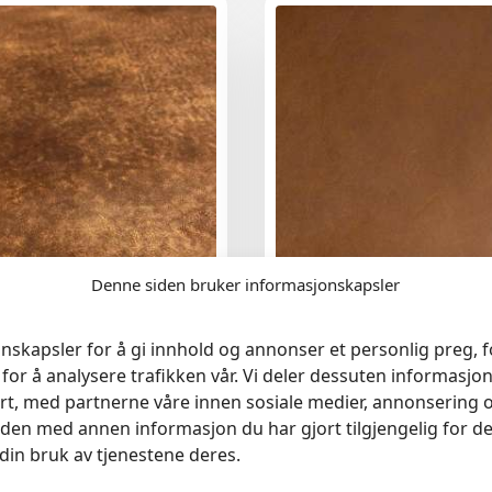
Denne siden bruker informasjonskapsler
c Vintage Leather ca 4,5m²
Vintage One Aniline Leather 
nskapsler for å gi innhold og annonser et personlig preg, fo
Camo
for å analysere trafikken vår. Vi deler dessuten informasj
kr
4,290
rt, med partnerne våre innen sosiale medier, annonsering 
en med annen informasjon du har gjort tilgjengelig for de
din bruk av tjenestene deres.