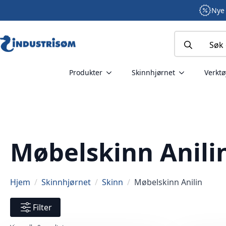
Nye 
Search
for:
Produkter
Skinnhjørnet
Verktø
Møbelskinn Anili
Hjem
Skinnhjørnet
Skinn
Møbelskinn Anilin
Filter