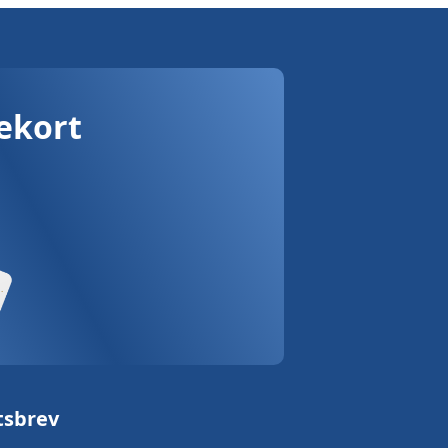
vekort
tsbrev