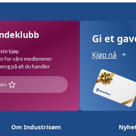
undeklubb
Gi et ga
ste kjøp
Kjøp nå
kun for våre medlemmer
ng på alt du handler
atis
Om Industrisøm
Nyhe