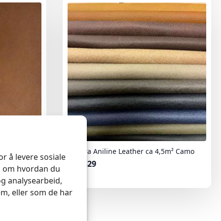
ca 4,5m²
Tundra Aniline Leather ca 4,5m² Camo
r å levere sosiale
kr
5,329
on om hvordan du
og analysearbeid,
m, eller som de har