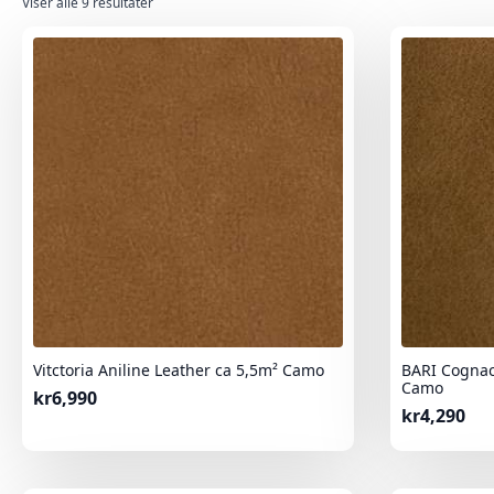
Sortert
Viser alle 9 resultater
etter
nyeste
Vitctoria Aniline Leather ca 5,5m² Camo
BARI Cognac
Camo
kr
6,990
kr
4,290