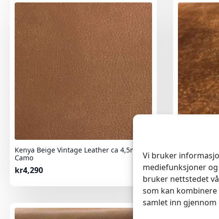
Kenya Beige Vintage Leather ca 4,5m²
Kenya Cogna
Vi bruker informasjo
Camo
Camo
mediefunksjoner og 
kr
4,290
kr
4,290
bruker nettstedet vå
som kan kombinere d
samlet inn gjennom 