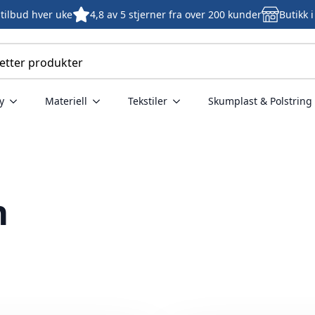
tilbud hver uke
4,8 av 5 stjerner fra over 200 kunder
Butikk 
y
Materiell
Tekstiler
Skumplast & Polstring
n