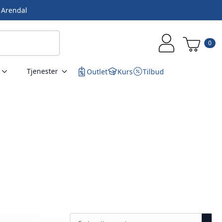
i Arendal
0
Tjenester
Outlet
Kurs
Tilbud