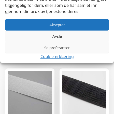
tilgjengelig for dem, eller som de har samlet inn
gjennom din bruk av tjenestene deres.
Aksepter
Avslå
Borrelås 50mm Sort Løkke
Borrelås 50mm Hvit Løkke
Se preferanser
25meter
25meter
kr
549
kr
549
Cookie-erklæring