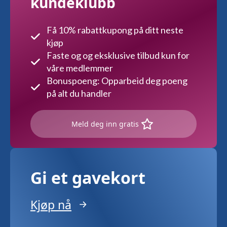
kundeklubb
Få 10% rabattkupong på ditt neste
kjøp
Faste og og eksklusive tilbud kun for
våre medlemmer
Bonuspoeng: Opparbeid deg poeng
på alt du handler
Meld deg inn gratis
Gi et gavekort
Kjøp nå