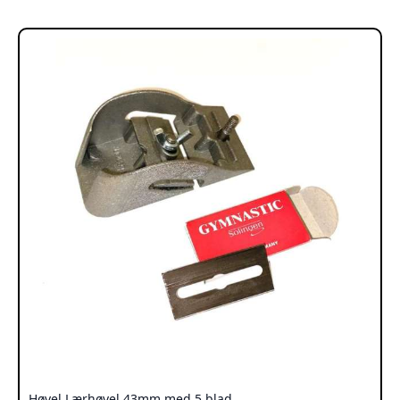
Høvel Lærhøvel 43mm med 5 blad