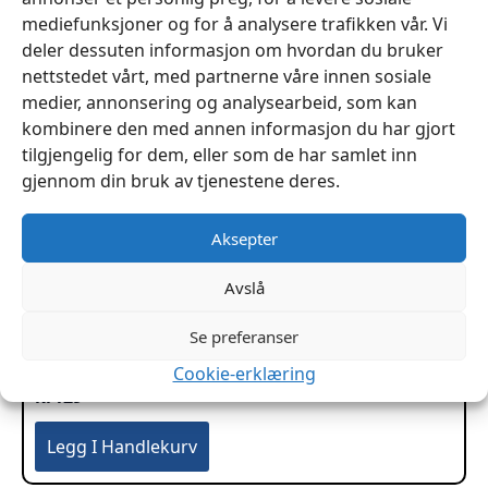
mediefunksjoner og for å analysere trafikken vår. Vi
deler dessuten informasjon om hvordan du bruker
nettstedet vårt, med partnerne våre innen sosiale
medier, annonsering og analysearbeid, som kan
kombinere den med annen informasjon du har gjort
tilgjengelig for dem, eller som de har samlet inn
gjennom din bruk av tjenestene deres.
Aksepter
Avslå
Se preferanser
Dobbelspiss nål 18″ 45cm C.S. Osborne
Cookie-erklæring
kr
129
Legg I Handlekurv