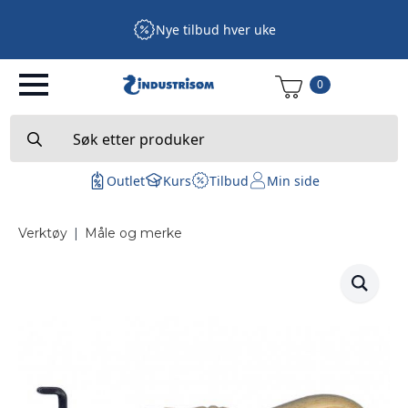
Nye tilbud hver uke
0
Search
for:
Outlet
Kurs
Tilbud
Min side
Verktøy
|
Måle og merke