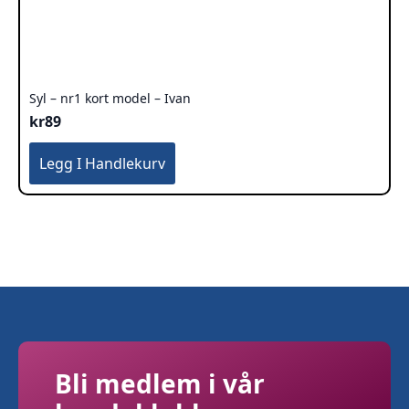
Syl – nr1 kort model – Ivan
kr
89
Legg I Handlekurv
Bli medlem i vår