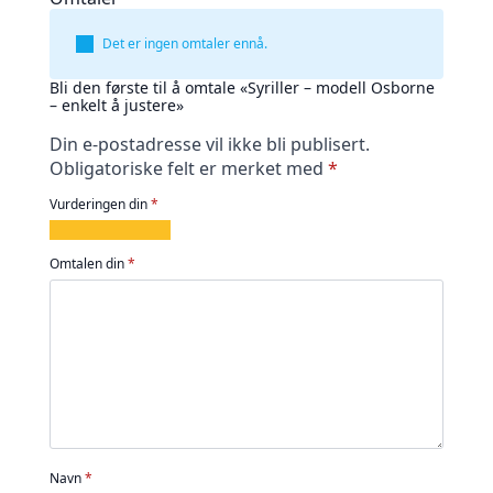
Det er ingen omtaler ennå.
Bli den første til å omtale «Syriller – modell Osborne
– enkelt å justere»
Din e-postadresse vil ikke bli publisert.
Obligatoriske felt er merket med
*
Vurderingen din
*
1
2
3
4
5
av
av
av
av
av
Omtalen din
*
5
5
5
5
5
stjerner
stjerner
stjerner
stjerner
stjerner
Navn
*