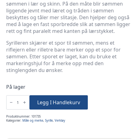
sømmen i lær og skinn. På den måte blir sømmen
liggende jevnt med læret og tråden i sømmen
beskyttes og tåler mer slitasje. Den hjelper deg også
med å lage en fast sporbredde slik at sømmen ligger
rett og fint paralelt med kanten på lærstykket.
Syrilleren skjærer et spor til sømmen, mens et
riflejern eller rilletre bare merker opp et spor for
sømmen. Etter sporet er laget, kan du bruke et
markeringshjul for å merke opp med den
stinglengden du ønsker.
På lager
Syriller
-
Legg I Handlekurv
modell
Osborne
-
enkelt
Produktnummer:
101735
å
Kategorier:
Måle og merke
,
Syrille
,
Verktøy
justere
antall