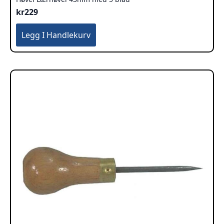
kr
229
Legg I Handlekurv