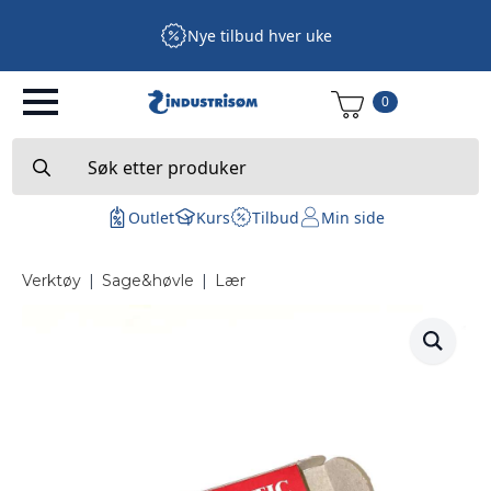
Nye tilbud hver uke
0
Search
for:
Outlet
Kurs
Tilbud
Min side
Verktøy
|
Sage&høvle
|
Lær