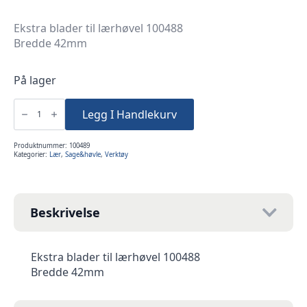
Ekstra blader til lærhøvel 100488
Bredde 42mm
På lager
Ekstra
blad
Legg I Handlekurv
Høvel
Lærhøvel
43mm
5stk
Produktnummer:
100489
antall
Kategorier:
Lær
,
Sage&høvle
,
Verktøy
Beskrivelse
Ekstra blader til lærhøvel 100488
Bredde 42mm