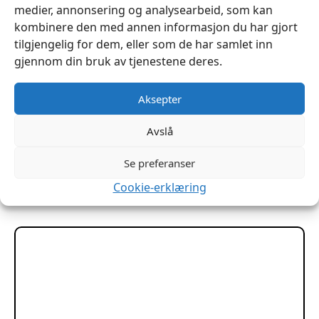
medier, annonsering og analysearbeid, som kan
kombinere den med annen informasjon du har gjort
tilgjengelig for dem, eller som de har samlet inn
gjennom din bruk av tjenestene deres.
Aksepter
Knappenåler No3 50mm (Tynne)
Avslå
kr
249
Se preferanser
Legg I Handlekurv
Cookie-erklæring