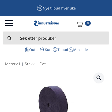
Nye tilbud hver uke
0
Search
for:
Outlet
Kurs
Tilbud
Min side
Materiell
|
Strikk
|
Flat