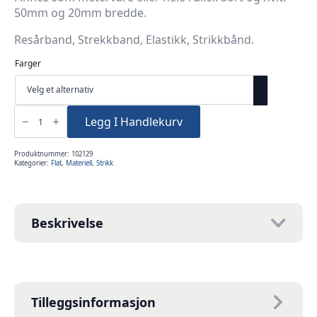
50mm og 20mm bredde.
Resårband, Strekkband, Elastikk, Strikkbånd.
Farger
Strikk
flat
Legg I Handlekurv
20mm
Sort/Hvit
pr
meter
Produktnummer:
102129
antall
Kategorier:
Flat
,
Materiell
,
Strikk
Beskrivelse
Tilleggsinformasjon