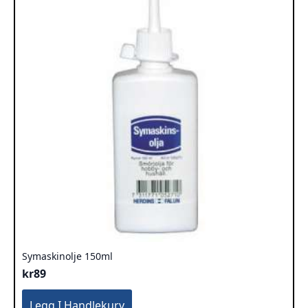
Symaskinolje 150ml
kr
89
Legg I Handlekurv