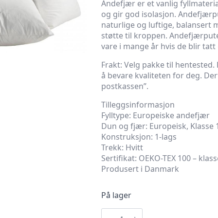
Andefjær er et vanlig fyllmateria
og gir god isolasjon. Andefjærpu
naturlige og luftige, balansert
støtte til kroppen. Andefjærpu
vare i mange år hvis de blir tatt
Frakt: Velg pakke til hentested
å bevare kvaliteten for deg. De
postkassen”.
Tilleggsinformasjon
Fylltype: Europeiske andefjær
Dun og fjær: Europeisk, Klasse 
Konstruksjon: 1-lags
Trekk: Hvitt
Sertifikat: OEKO-TEX 100 – kla
Produsert i Danmark
På lager
Monteringspute
40x60cm