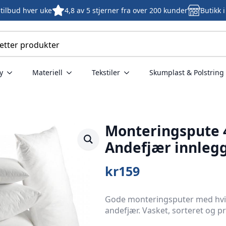
tilbud hver uke
4,8 av 5 stjerner fra over 200 kunder
Butikk 
y
Materiell
Tekstiler
Skumplast & Polstring
Monteringspute 
Andefjær innleg
kr
159
Gode monteringsputer med hvit
andefjær. Vasket, sorteret og p