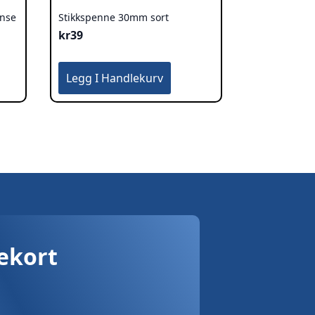
anse
Stikkspenne 30mm sort
kr
39
Legg I Handlekurv
vekort