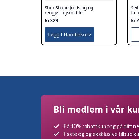
Ship-Shape Jordslag og
Sei
rengjøringsmiddel
Imp
kr
329
kr
Legg I Handlekurv
Bli medlem i vår k
Få 10% rabattkupong på ditt ne
Faste og og eksklusive tilbud 