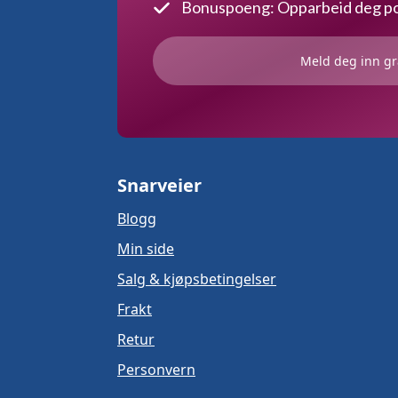
Bonuspoeng: Opparbeid deg poe
Meld deg inn gr
Snarveier
Blogg
Min side
Salg & kjøpsbetingelser
Frakt
Retur
Personvern