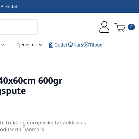
i Arendal
0
Tjenester
Outlet
Kurs
Tilbud
40x60cm 600gr
gspute
e trekk og europeiske førsteklasses
rodusert i Danmark.