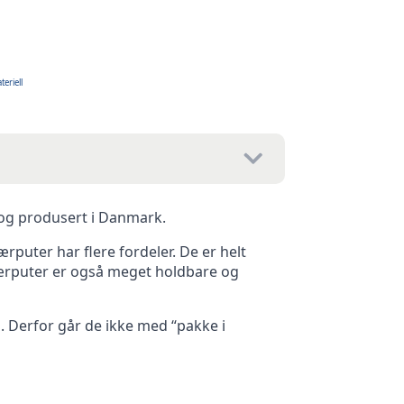
teriell
 og produsert i Danmark.
ærputer har flere fordeler. De er helt
fjærputer er også meget holdbare og
g. Derfor går de ikke med “pakke i