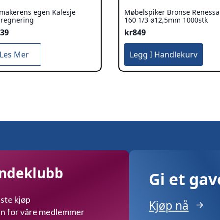
lmakerens egen Kalesje
Møbelspiker Bronse Reness
regnering
160 1/3 ø12,5mm 1000stk
239
kr
849
Les Mer
Legg I Handlekurv
undeklubb
Gi et ga
ste kjøp
Kjøp nå
kun for våre medlemmer