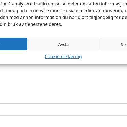
for å analysere trafikken vår. Vi deler dessuten informasj
rt, med partnerne våre innen sosiale medier, annonsering 
en med annen informasjon du har gjort tilgjengelig for de
pute 40x60cm 600gr Andefjær innleggspute»
din bruk av tjenestene deres.
rt.
Obligatoriske felt er merket med
*
r
Avslå
Se
Cookie-erklæring