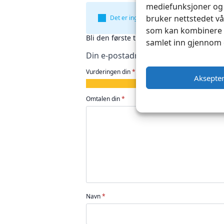
mediefunksjoner og 
bruker nettstedet vå
Det er ingen omtaler ennå.
som kan kombinere d
Bli den første til å omtale «Monterings
samlet inn gjennom 
Din e-postadresse vil ikke bli publise
Vurderingen din
*
Aksepte
1
2
3
4
5
av
av
av
av
av
Omtalen din
*
5
5
5
5
5
stjerner
stjerner
stjerner
stjerner
stjerner
Navn
*