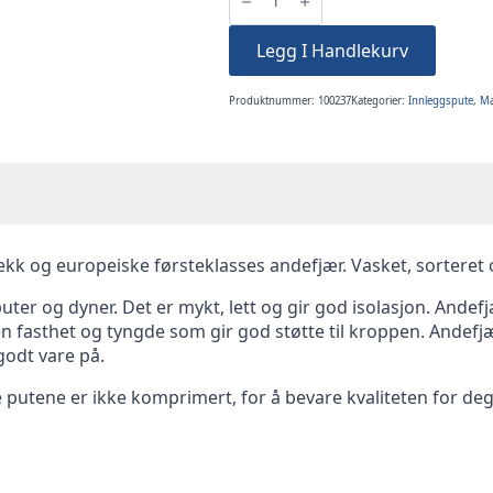
600gr
Andefjær
innleggspute
Legg I Handlekurv
antall
Produktnummer:
100237
Kategorier:
Innleggspute
,
Ma
kk og europeiske førsteklasses andefjær. Vasket, sorteret
puter og dyner. Det er mykt, lett og gir god isolasjon. Andefj
 en fasthet og tyngde som gir god støtte til kroppen. Ande
 godt vare på.
se putene er ikke komprimert, for å bevare kvaliteten for de