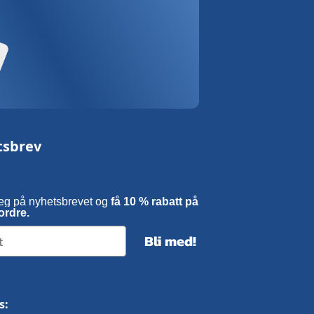
tsbrev
eg på nyhetsbrevet og
få 10 % rabatt på
ordre.
Bli med!
s: