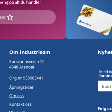
ng på alt du handler
atis
Om Industrisøm
Nyhe
Sørsvannsveien 12
4848 Arendal
Meld d
første 
Org.nr 939603441
Åpningstider
Om oss
Kontakt oss
Følg os