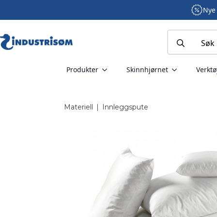
Nye 
Search
for:
Produkter
Skinnhjørnet
Verktø
Materiell
|
Innleggspute