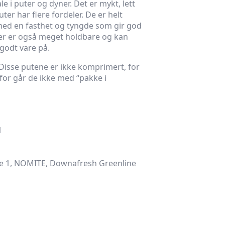
le i puter og dyner. Det er mykt, lett
ter har flere fordeler. De er helt
 med en fasthet og tyngde som gir god
ter er også meget holdbare og kan
 godt vare på.
. Disse putene er ikke komprimert, for
rfor går de ikke med “pakke i
1
sse 1, NOMITE, Downafresh Greenline