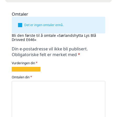
Omtaler
Det er ingen omtaler ennå.
Bli den første til å omtale «Sørlandshytta Lys Blå
Drivved E646»
Din e-postadresse vil ikke bli publisert.
Obligatoriske felt er merket med
*
Vurderingen din
*
1
2
3
4
5
av
av
av
av
av
Omtalen din
*
5
5
5
5
5
stjerner
stjerner
stjerner
stjerner
stjerner