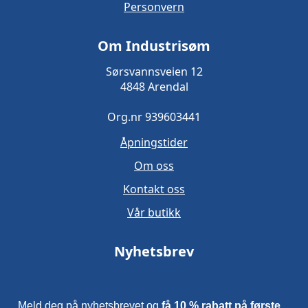
Personvern
Om Industrisøm
Sørsvannsveien 12
4848 Arendal
Org.nr 939603441
Åpningstider
Om oss
Kontakt oss
Vår butikk
Nyhetsbrev
Meld deg på nyhetsbrevet og
få 10 % rabatt på første