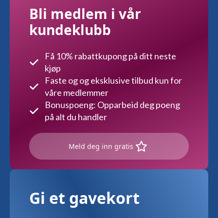
Bli medlem i vår
kundeklubb
Få 10% rabattkupong på ditt neste
kjøp
Faste og og eksklusive tilbud kun for
våre medlemmer
Bonuspoeng: Opparbeid deg poeng
på alt du handler
Meld deg inn gratis
Gi et gavekort