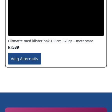
Filtmatte med klister bak 133cm 320gr – metervare
kr
539
Dette
Velg Alternativ
produktet
har
flere
varianter.
Alternativene
kan
velges
på
produktsiden