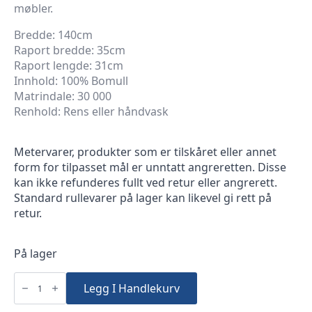
møbler.
Bredde: 140cm
Raport bredde: 35cm
Raport lengde: 31cm
Innhold: 100% Bomull
Matrindale: 30 000
Renhold: Rens eller håndvask
Metervarer, produkter som er tilskåret eller annet
form for tilpasset mål er unntatt angreretten. Disse
kan ikke refunderes fullt ved retur eller angrerett.
Standard rullevarer på lager kan likevel gi rett på
retur.
På lager
Sørlandshytta
Lys
Legg I Handlekurv
Blå
Drivved
E646