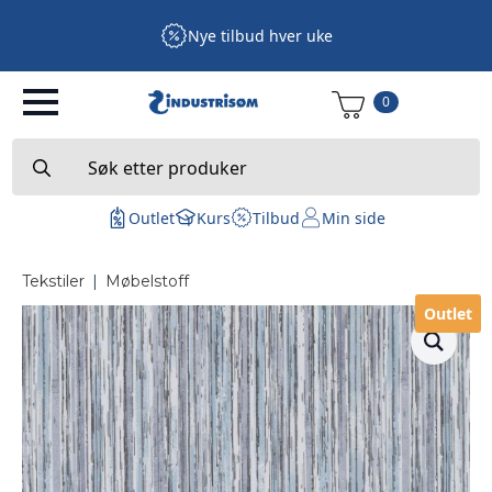
Nye tilbud hver uke
0
Search
for:
Outlet
Kurs
Tilbud
Min side
Tekstiler
|
Møbelstoff
Outlet