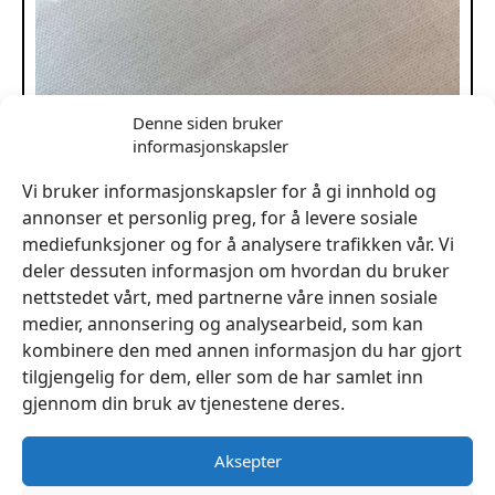
Denne siden bruker
informasjonskapsler
Vi bruker informasjonskapsler for å gi innhold og
Bomull Bleket – Lakenduk 145gr 160cm – pr. meter
annonser et personlig preg, for å levere sosiale
kr
179
mediefunksjoner og for å analysere trafikken vår. Vi
deler dessuten informasjon om hvordan du bruker
Legg I Handlekurv
nettstedet vårt, med partnerne våre innen sosiale
medier, annonsering og analysearbeid, som kan
kombinere den med annen informasjon du har gjort
tilgjengelig for dem, eller som de har samlet inn
gjennom din bruk av tjenestene deres.
Aksepter