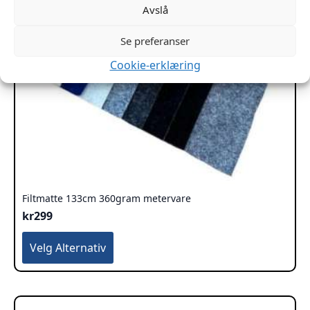
Avslå
Se preferanser
Cookie-erklæring
Filtmatte 133cm 360gram metervare
kr
299
Dette
Velg Alternativ
produktet
har
flere
varianter.