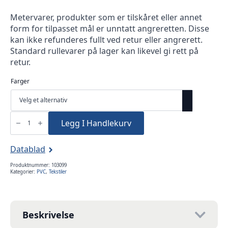
Metervarer, produkter som er tilskåret eller annet
form for tilpasset mål er unntatt angreretten. Disse
kan ikke refunderes fullt ved retur eller angrerett.
Standard rullevarer på lager kan likevel gi rett på
retur.
Farger
PVC
Monza
Legg I Handlekurv
250cm
Sauleda
580gr
antall
Datablad
Produktnummer:
103099
Kategorier:
PVC
,
Tekstiler
Beskrivelse