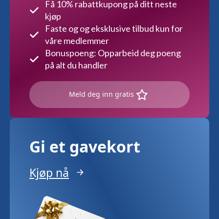
Få 10% rabattkupong på ditt neste
kjøp
Faste og og eksklusive tilbud kun for
våre medlemmer
Bonuspoeng: Opparbeid deg poeng
på alt du handler
Meld deg inn gratis
Gi et gavekort
Kjøp nå