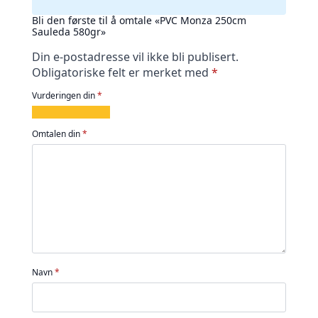
Bli den første til å omtale «PVC Monza 250cm
Sauleda 580gr»
Din e-postadresse vil ikke bli publisert.
Obligatoriske felt er merket med
*
Vurderingen din
*
1
2
3
4
5
av
av
av
av
av
Omtalen din
*
5
5
5
5
5
stjerner
stjerner
stjerner
stjerner
stjerner
Navn
*