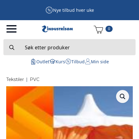
Nye tilbud hver uke
0
Search
for:
Outlet
Kurs
Tilbud
Min side
Tekstiler
|
PVC