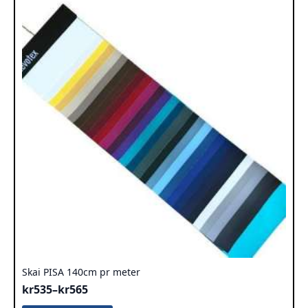
Alternativene
kan
velges
på
produktsiden
Skai PISA 140cm pr meter
kr
535
–
kr
565
Prisområde: