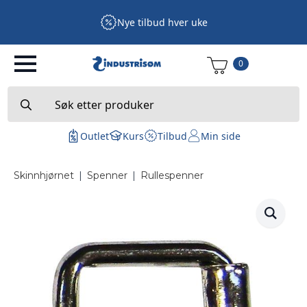
Nye tilbud hver uke
0
Search
for:
Outlet
Kurs
Tilbud
Min side
Skinnhjørnet
|
Spenner
|
Rullespenner