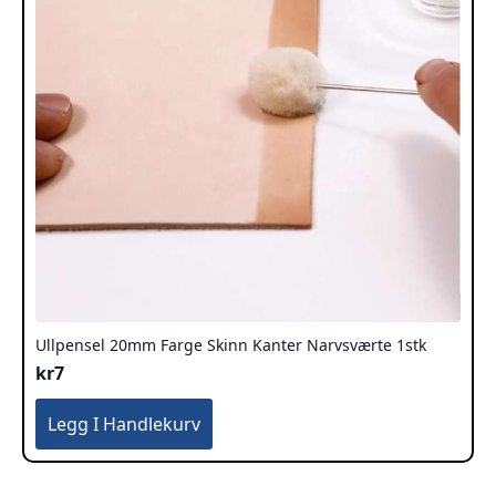
produktsiden
Ullpensel 20mm Farge Skinn Kanter Narvsværte 1stk
kr
7
Legg I Handlekurv