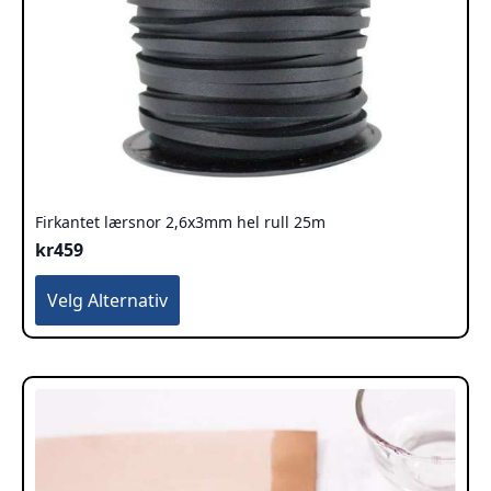
Firkantet lærsnor 2,6x3mm hel rull 25m
kr
459
Dette
Velg Alternativ
produktet
har
flere
varianter.
Alternativene
kan
velges
på