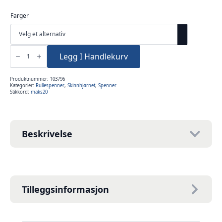
Farger
Rullespenne
FR200
Legg I Handlekurv
25mm
antall
Produktnummer:
103796
Kategorier:
Rullespenner
,
Skinnhjørnet
,
Spenner
Stikkord:
maks20
Beskrivelse
Tilleggsinformasjon