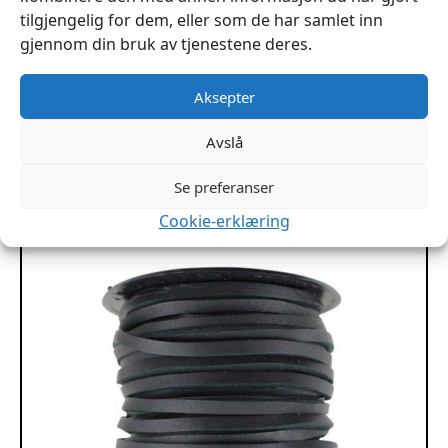
tilgjengelig for dem, eller som de har samlet inn
gjennom din bruk av tjenestene deres.
Narvsverte Rødbrun 1/4 liter ROC
Aksepter
kr
189
Avslå
Legg I Handlekurv
Se preferanser
Cookie-erklæring