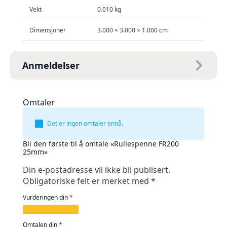
Vekt
0.010 kg
Dimensjoner
3.000 × 3.000 × 1.000 cm
Anmeldelser
Omtaler
Det er ingen omtaler ennå.
Bli den første til å omtale «Rullespenne FR200
25mm»
Din e-postadresse vil ikke bli publisert.
Obligatoriske felt er merket med
*
Vurderingen din
*
1
2
3
4
5
av
av
av
av
av
Omtalen din
*