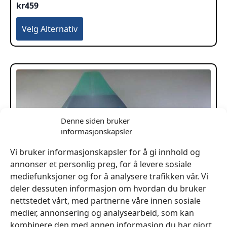
kr
459
Dette
Velg Alternativ
produktet
har
flere
varianter.
Alternativene
kan
velges
på
Denne siden bruker
produktsiden
informasjonskapsler
Vi bruker informasjonskapsler for å gi innhold og
annonser et personlig preg, for å levere sosiale
mediefunksjoner og for å analysere trafikken vår. Vi
deler dessuten informasjon om hvordan du bruker
nettstedet vårt, med partnerne våre innen sosiale
medier, annonsering og analysearbeid, som kan
kombinere den med annen informasjon du har gjort