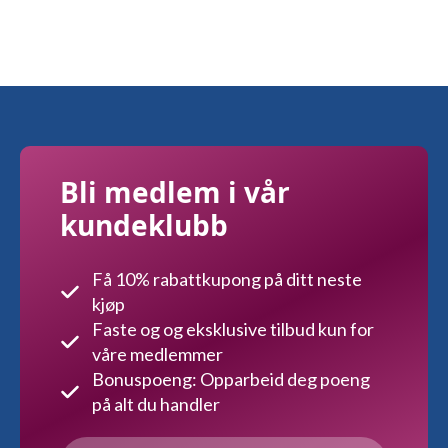
flere
varianter.
Alternativene
kan
velges
på
produktsiden
Bli medlem i vår
kundeklubb
Få 10% rabattkupong på ditt neste
kjøp
Faste og og eksklusive tilbud kun for
våre medlemmer
Bonuspoeng: Opparbeid deg poeng
på alt du handler