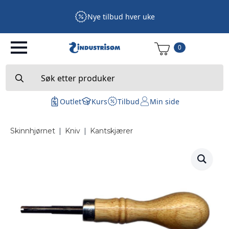
Nye tilbud hver uke
0
Search
for:
Outlet
Kurs
Tilbud
Min side
Skinnhjørnet
|
Kniv
|
Kantskjærer