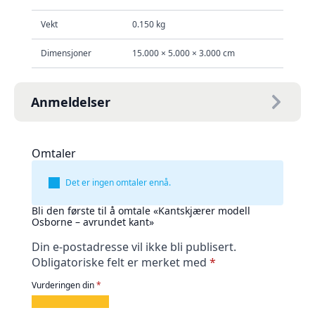
Vekt
0.150 kg
Dimensjoner
15.000 × 5.000 × 3.000 cm
Anmeldelser
Omtaler
Det er ingen omtaler ennå.
Bli den første til å omtale «Kantskjærer modell
Osborne – avrundet kant»
Din e-postadresse vil ikke bli publisert.
Obligatoriske felt er merket med
*
Vurderingen din
*
1
2
3
4
5