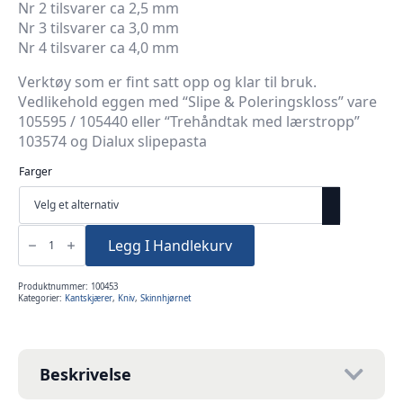
Nr 2 tilsvarer ca 2,5 mm
Nr 3 tilsvarer ca 3,0 mm
Nr 4 tilsvarer ca 4,0 mm
Verktøy som er fint satt opp og klar til bruk.
Vedlikehold eggen med “Slipe & Poleringskloss” vare
105595 / 105440 eller “Trehåndtak med lærstropp”
103574 og Dialux slipepasta
Farger
Kantskjærer
modell
Legg I Handlekurv
Osborne
-
avrundet
kant
Produktnummer:
100453
antall
Kategorier:
Kantskjærer
,
Kniv
,
Skinnhjørnet
Beskrivelse