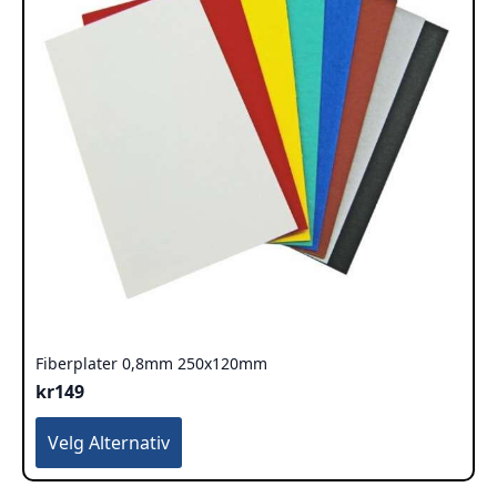
Fiberplater 0,8mm 250x120mm
kr
149
Dette
Velg Alternativ
produktet
har