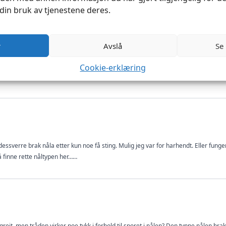
din bruk av tjenestene deres.
r
Avslå
Se
er made in China, og det er ingen informasjon om dette i produktbeskrivelsen. Jeg 
Cookie-erklæring
re. Ta kontakt med oss på kundeservice, så finner vi en løsning for deg. Hilsen Ka
ssverre brak nåla etter kun noe få sting. Mulig jeg var for harhendt. Eller funger
å finne rette nåltypen her……
greit, men tråden virker noe tykk i forhold til sporet i nålen? Den tynne nålen brakk 