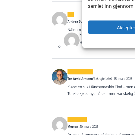
samlet inn gjennom 
Andrea Schneider
(bekreftet eier)
–
12. januar 2026
Aksepte
Nålen knakk etter ca 20 stikk. Produktet 
kathrine
–
26. januar 2026
Hei Andrea, det var kjedelig å hø
Tor Arvid Arntzen
(bekreftet eier)
–
15. mars 2026
Kjøpe en slik Håndsymaskin Tind – men de
Tenkte kjøpe nye nåler – men vanskelig 
Morten
–
20. mars 2026
Brukt til å reparere båtkalesje, fungerte 