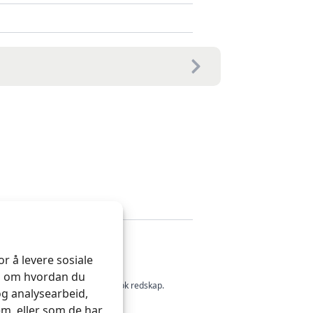
r å levere sosiale
on om hvordan du
 tråden skal ligge i.Ellers helt ok redskap.
og analysearbeid,
m, eller som de har