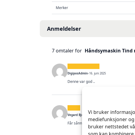
Merker
Anmeldelser
7 omtaler for
Håndsymaskin Tind 
DigiposAdmin
–
16. juni 2025
Denne var god ..
Vi bruker informasjo
Vegard Bjorli
(bekreftet eier)
–
16. oktober 2025
mediefunksjoner og 
Får sånn midt på treet, tynneste nåla (se
bruker nettstedet vå
som kan kombinere d