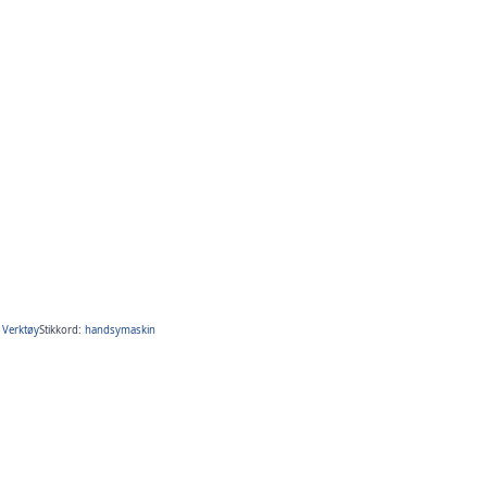
,
Verktøy
Stikkord:
handsymaskin