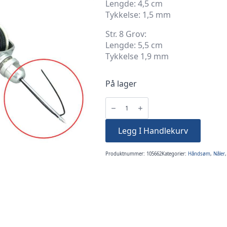
Lengde: 4,5 cm
Tykkelse: 1,5 mm
Str. 8 Grov:
Lengde: 5,5 cm
Tykkelse 1,9 mm
På lager
Nål
Grov
1.9mm
til
Håndsymaskin
Legg I Handlekurv
Ivan
1stk
antall
Produktnummer:
105662
Kategorier:
Håndsøm
,
Nåler