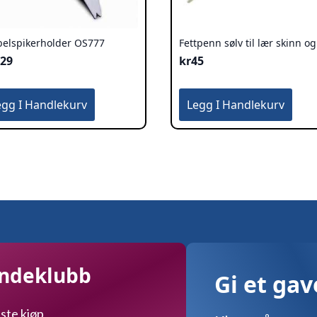
elspikerholder OS777
Fettpenn sølv til lær skinn og
329
kr
45
egg I Handlekurv
Legg I Handlekurv
undeklubb
Gi et ga
ste kjøp