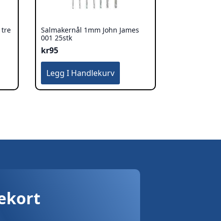
 tre
Salmakernål 1mm John James
001 25stk
kr
95
Legg I Handlekurv
vekort