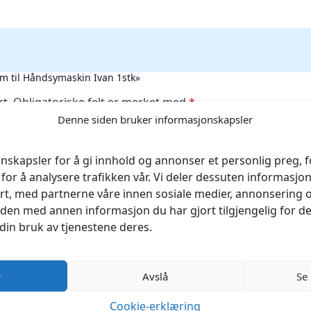
9mm til Håndsymaskin Ivan 1stk»
rt.
Obligatoriske felt er merket med
*
Denne siden bruker informasjonskapsler
nskapsler for å gi innhold og annonser et personlig preg, fo
for å analysere trafikken vår. Vi deler dessuten informasj
rt, med partnerne våre innen sosiale medier, annonsering 
en med annen informasjon du har gjort tilgjengelig for de
din bruk av tjenestene deres.
r
Avslå
Se
Cookie-erklæring