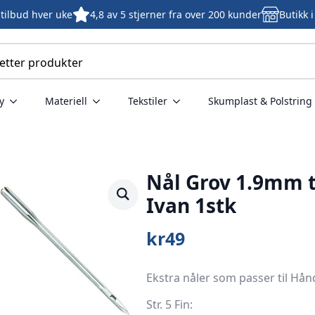
tilbud hver uke
4,8 av 5 stjerner fra over 200 kunder
Butikk 
y
Materiell
Tekstiler
Skumplast & Polstring
Nål Grov 1.9mm 
Ivan 1stk
kr
49
Ekstra nåler som passer til H
Str. 5 Fin: