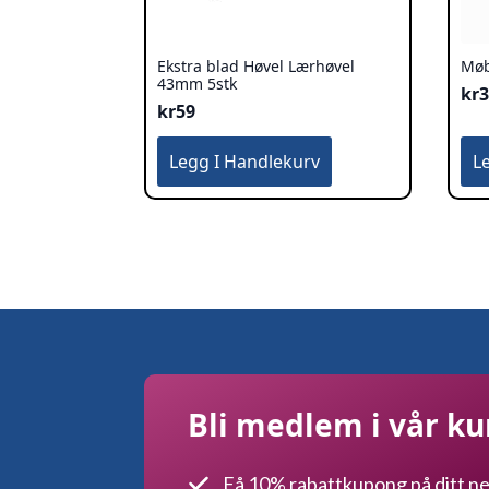
Ekstra blad Høvel Lærhøvel
Møb
43mm 5stk
kr
kr
59
Legg I Handlekurv
L
Bli medlem i vår k
Få 10% rabattkupong på ditt ne