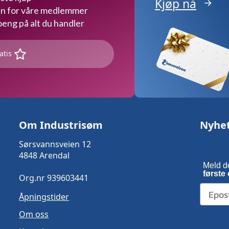
Kjøp nå
kun for våre medlemmer
ng på alt du handler
atis
Om Industrisøm
Nyhe
Sørsvannsveien 12
4848 Arendal
Meld d
første 
Org.nr 939603441
Åpningstider
Om oss