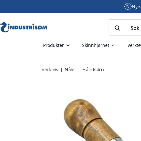
Nye 
Search
for:
Produkter
Skinnhjørnet
Verktø
Verktøy
|
Nåler
|
Håndsøm