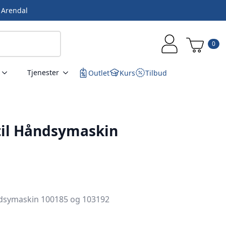
i Arendal
0
Tjenester
Outlet
Kurs
Tilbud
til Håndsymaskin
åndsymaskin 100185 og 103192