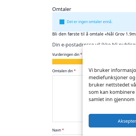
Omtaler
Det er ingen omtaler ennå.
Bli den første til å omtale «Nål Grov 1.
Din e-postadresse vil ikke bli publise
Vurderingen din
*
1
2
3
4
5
av
av
av
av
av
Vi bruker informasjo
Omtalen din
*
5
5
5
5
5
mediefunksjoner og 
stjerner
stjerner
stjerner
stjerner
stjerner
bruker nettstedet vå
som kan kombinere d
samlet inn gjennom 
Aksepte
Navn
*