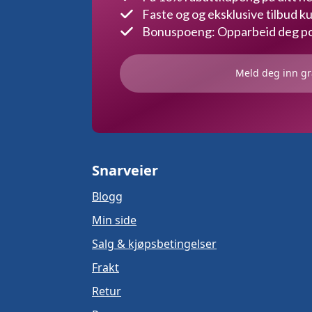
Faste og og eksklusive tilbud 
Bonuspoeng: Opparbeid deg poe
Meld deg inn gr
Snarveier
Blogg
Min side
Salg & kjøpsbetingelser
Frakt
Retur