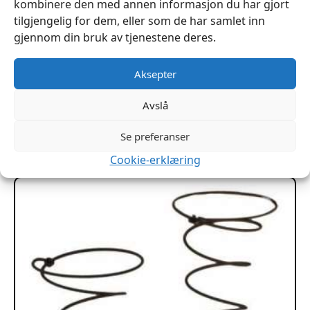
kombinere den med annen informasjon du har gjort
tilgjengelig for dem, eller som de har samlet inn
gjennom din bruk av tjenestene deres.
Aksepter
Spiker 25×2,5mm Gjordebånd Sadelgjord 1kg 920stk
kr
449
Avslå
Legg I Handlekurv
Se preferanser
Cookie-erklæring