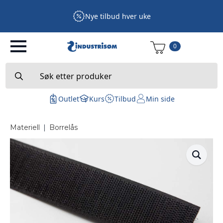
Nye tilbud hver uke
0
Search
for:
Outlet
Kurs
Tilbud
Min side
Materiell
|
Borrelås