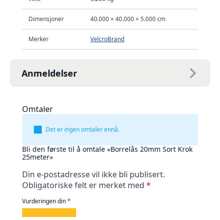
Dimensjoner
40.000 × 40.000 × 5.000 cm
Merker
VelcroBrand
Anmeldelser
Omtaler
Det er ingen omtaler ennå.
Bli den første til å omtale «Borrelås 20mm Sort Krok
25meter»
Din e-postadresse vil ikke bli publisert.
Obligatoriske felt er merket med
*
Vurderingen din
*
1
2
3
4
5