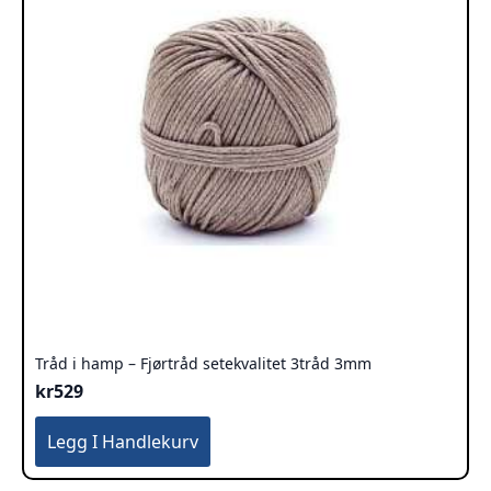
Tråd i hamp – Fjørtråd setekvalitet 3tråd 3mm
kr
529
Legg I Handlekurv