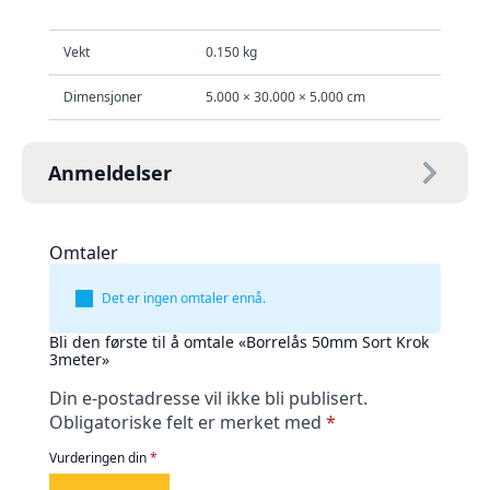
Vekt
0.150 kg
Dimensjoner
5.000 × 30.000 × 5.000 cm
Anmeldelser
Omtaler
Det er ingen omtaler ennå.
Bli den første til å omtale «Borrelås 50mm Sort Krok
3meter»
Din e-postadresse vil ikke bli publisert.
Obligatoriske felt er merket med
*
Vurderingen din
*
1
2
3
4
5