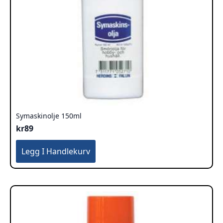
Symaskinolje 150ml
kr
89
Legg I Handlekurv