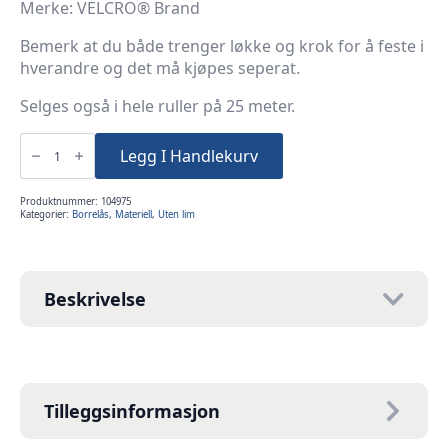
Merke: VELCRO® Brand
Bemerk at du både trenger løkke og krok for å feste i
hverandre og det må kjøpes seperat.
Selges også i hele ruller på 25 meter.
Borrelås
50mm
Legg I Handlekurv
Sort
Krok
3meter
antall
Produktnummer:
104975
Kategorier:
Borrelås
,
Materiell
,
Uten lim
Beskrivelse
Tilleggsinformasjon