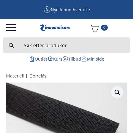
Nye tilbud hver uke
0
Search
for:
Outlet
Kurs
Tilbud
Min side
Materiell
|
Borrelås