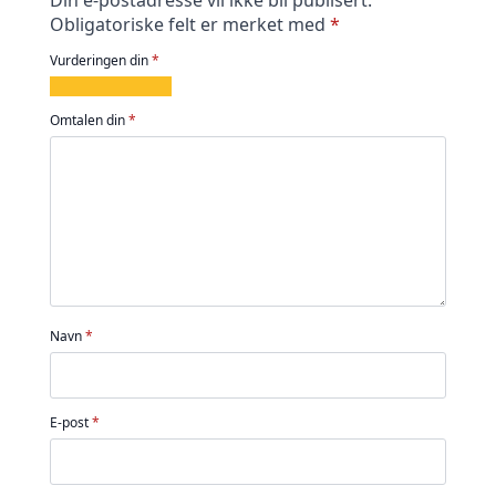
Din e-postadresse vil ikke bli publisert.
Obligatoriske felt er merket med
*
Vurderingen din
*
1
2
3
4
5
av
av
av
av
av
Omtalen din
*
5
5
5
5
5
stjerner
stjerner
stjerner
stjerner
stjerner
Navn
*
E-post
*