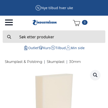
Nye tilbud hver uke
0
Search
for:
Outlet
Kurs
Tilbud
Min side
Skumplast & Polstring
|
Skumplast
|
30mm