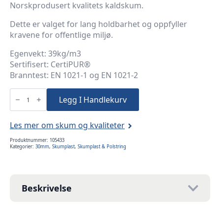
Norskprodusert kvalitets kaldskum.
Dette er valget for lang holdbarhet og oppfyller
kravene for offentlige miljø.
Egenvekt: 39kg/m3
Sertifisert: CertiPUR®
Branntest: EN 1021-1 og EN 1021-2
3cm
100x120cm
Legg I Handlekurv
Kaldskum
39K
antall
Les mer om skum og kvaliteter
Produktnummer:
105433
Kategorier:
30mm
,
Skumplast
,
Skumplast & Polstring
Beskrivelse