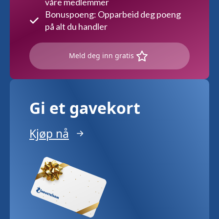
våre medlemmer
Bonuspoeng: Opparbeid deg poeng
på alt du handler
Meld deg inn gratis
Gi et gavekort
Kjøp nå