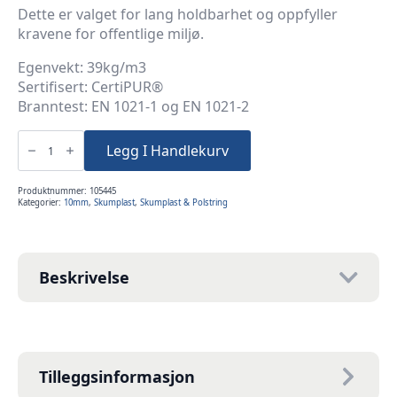
Dette er valget for lang holdbarhet og oppfyller
kravene for offentlige miljø.
Egenvekt: 39kg/m3
Sertifisert: CertiPUR®
Branntest: EN 1021-1 og EN 1021-2
1cm
100x60cm
Legg I Handlekurv
Kaldskum
39K
antall
Produktnummer:
105445
Kategorier:
10mm
,
Skumplast
,
Skumplast & Polstring
Beskrivelse
Tilleggsinformasjon