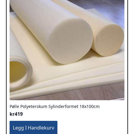
Pølle Polyeterskum Sylinderformet 18x100cm
kr
419
Legg I Handlekurv