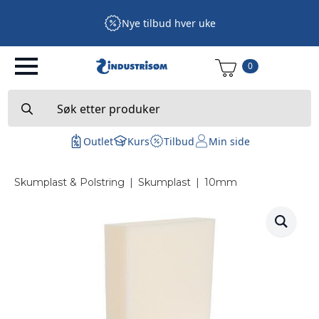
Nye tilbud hver uke
0
Search
for:
Outlet
Kurs
Tilbud
Min side
Skumplast & Polstring
|
Skumplast
|
10mm