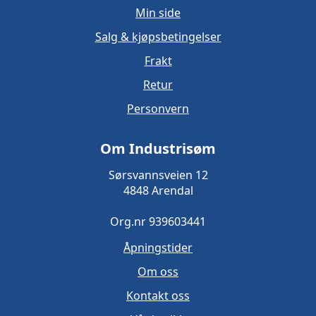
Min side
Salg & kjøpsbetingelser
Frakt
Retur
Personvern
Om Industrisøm
Sørsvannsveien 12
4848 Arendal
Org.nr 939603441
Åpningstider
Om oss
Kontakt oss