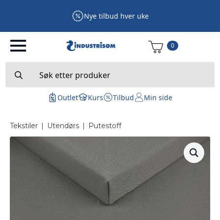
Nye tilbud hver uke
0
Search
for:
Outlet
Kurs
Tilbud
Min side
Tekstiler
|
Utendørs
|
Putestoff