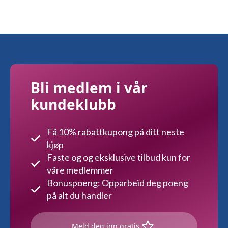
varianter.
Alternativene
kan
velges
på
produktsiden
Bli medlem i vår
kundeklubb
Få 10% rabattkupong på ditt neste
kjøp
Faste og og eksklusive tilbud kun for
våre medlemmer
Bonuspoeng: Opparbeid deg poeng
på alt du handler
Meld deg inn gratis