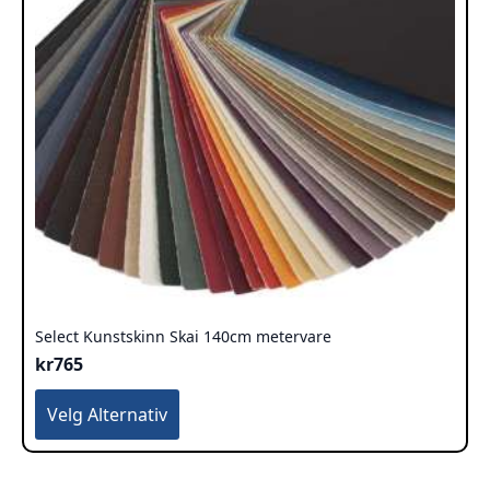
Select Kunstskinn Skai 140cm metervare
kr
765
Dette
Velg Alternativ
produktet
har
flere