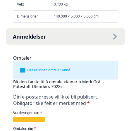
Vekt
0.400 kg
Dimensjoner
140.000 × 5.000 × 5.000 cm
Anmeldelser
Omtaler
Det er ingen omtaler ennå.
Bli den første til å omtale «Kanaria Mørk Grå
Putestoff Utendørs 7028»
Din e-postadresse vil ikke bli publisert.
Obligatoriske felt er merket med
*
Vurderingen din
*
1
2
3
4
5
av
av
av
av
av
Omtalen din
*