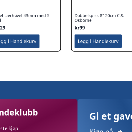
el Lærhøvel 43mm med 5
Dobbelspiss 8″ 20cm C.S.
d
Osborne
229
kr
99
egg I Handlekurv
Legg I Handlekurv
undeklubb
Gi et ga
ste kjøp
Kjøp nå