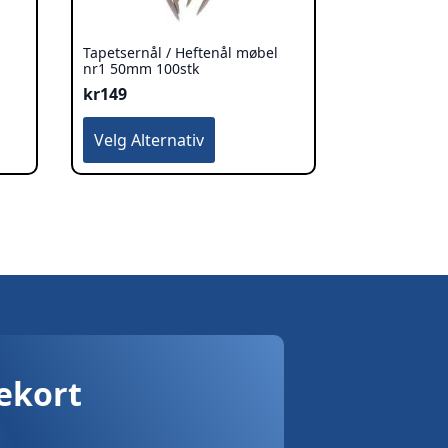
Tapetsernål / Heftenål møbel
nr1 50mm 100stk
kr
149
Dette
Velg Alternativ
produktet
har
flere
varianter.
Alternativene
kan
velges
på
produktsiden
vekort