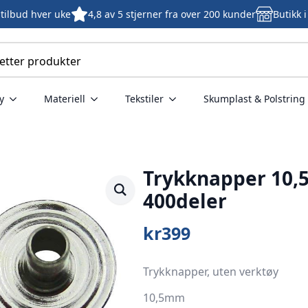
tilbud hver uke
4,8 av 5 stjerner fra over 200 kunder
Butikk 
y
Materiell
Tekstiler
Skumplast & Polstring
Trykknapper 10,
400deler
kr
399
Trykknapper, uten verktøy
10,5mm