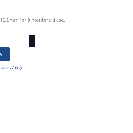
5-12,5mm for å montere disse.
v
knapper
,
Verktøy