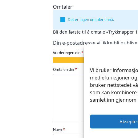
Omtaler
Det er ingen omtaler ennå.
Bli den første til å omtale «Trykknapper
Din e-postadresse vil ikke bli publise
Vurderingen din
*
1
2
3
4
5
av
av
av
av
av
Vi bruker informasjo
Omtalen din
*
5
5
5
5
5
mediefunksjoner og 
stjerner
stjerner
stjerner
stjerner
stjerner
bruker nettstedet vå
som kan kombinere d
samlet inn gjennom 
Aksepte
Navn
*