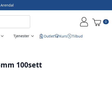
i Arendal
0
Tjenester
Outlet
Kurs
Tilbud
5mm 100sett