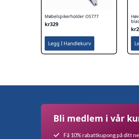
Møbelspikerholder OS777
Høv
bla
kr
329
kr
Legg I Handlekurv
L
Bli medlem i vår k
Få 10% rabattkupong på ditt ne