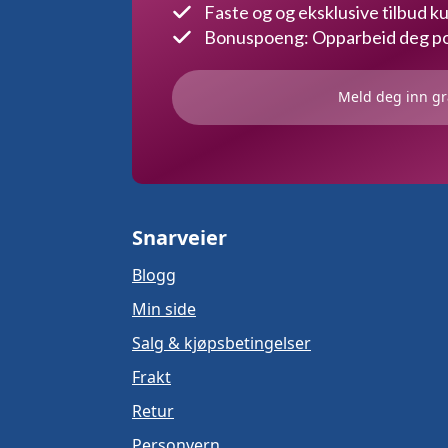
Faste og og eksklusive tilbud 
Bonuspoeng: Opparbeid deg poe
Meld deg inn gr
Snarveier
Blogg
Min side
Salg & kjøpsbetingelser
Frakt
Retur
Personvern