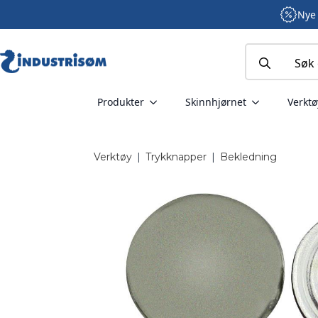
Nye 
Search
for:
Produkter
Skinnhjørnet
Verktø
Verktøy
|
Trykknapper
|
Bekledning