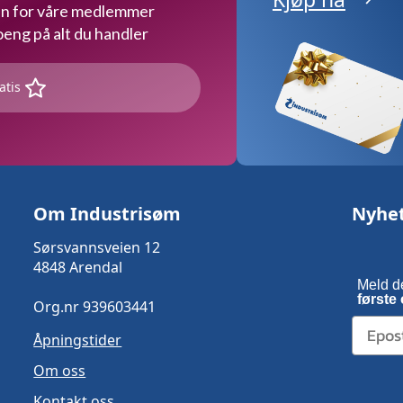
kun for våre medlemmer
ng på alt du handler
atis
Om Industrisøm
Nyhe
Sørsvannsveien 12
4848 Arendal
Meld d
første 
Org.nr 939603441
Åpningstider
Om oss
Kontakt oss