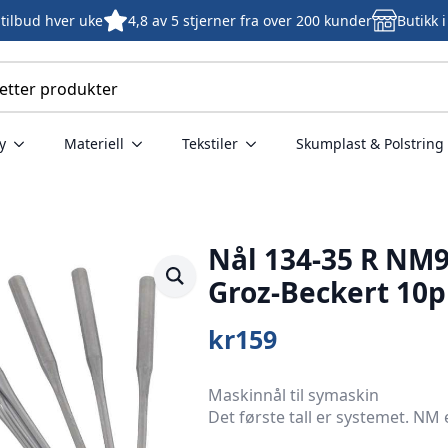
tilbud hver uke
4,8 av 5 stjerner fra over 200 kunder
Butikk 
y
Materiell
Tekstiler
Skumplast & Polstring
Nål 134-35 R NM9
Groz-Beckert 10p
kr
159
Maskinnål til symaskin
Det første tall er systemet. NM 