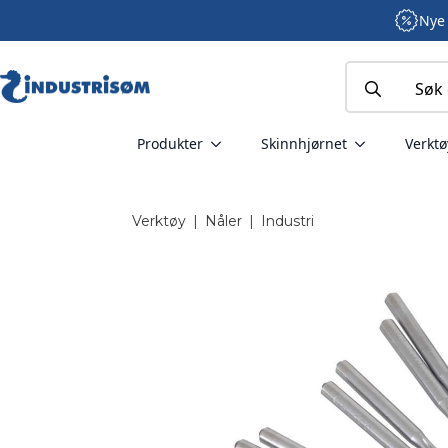
Nye 
Search
for:
Produkter
Skinnhjørnet
Verktø
Verktøy
|
Nåler
|
Industri