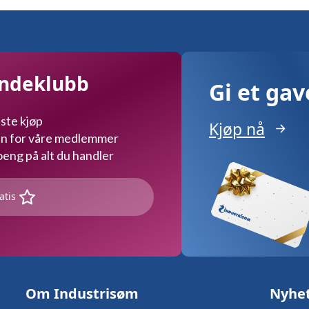
undeklubb
Gi et ga
ste kjøp
Kjøp nå
kun for våre medlemmer
ng på alt du handler
atis
Om Industrisøm
Nyhe