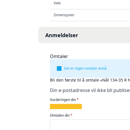
Vekt
Dimensjoner
Anmeldelser
Omtaler
Det er ingen omtaler ennå.
Bli den første til å omtale «Nål 134-35 
Din e-postadresse vil ikke bli publise
Vurderingen din
*
1
2
3
4
5
av
av
av
av
av
Omtalen din
*
5
5
5
5
5
stjerner
stjerner
stjerner
stjerner
stjerner