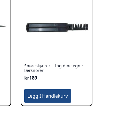
Snøreskjærer – Lag dine egne
lærsnorer
kr
189
Legg I Handlekurv