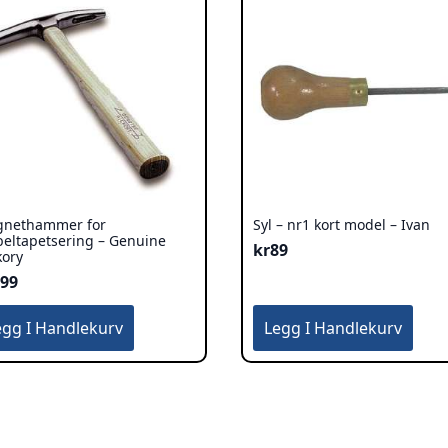
nethammer for
Syl – nr1 kort model – Ivan
eltapetsering – Genuine
kr
89
kory
499
egg I Handlekurv
Legg I Handlekurv