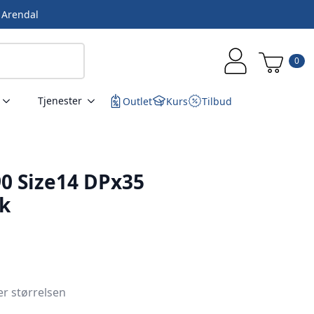
i Arendal
0
Tjenester
Outlet
Kurs
Tilbud
0 Size14 DPx35
k
er størrelsen