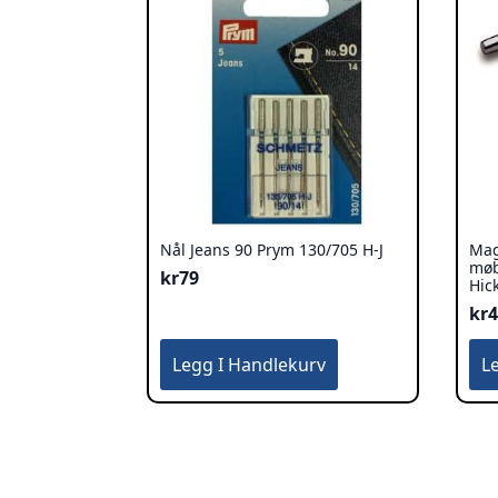
Nål Jeans 90 Prym 130/705 H-J
Mag
møb
kr
79
Hic
kr
Legg I Handlekurv
L