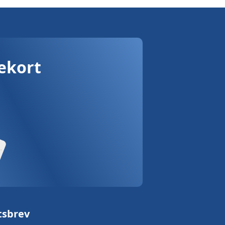
vekort
tsbrev