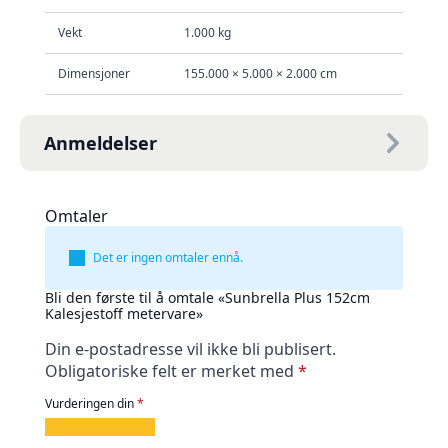
Vekt
1.000 kg
Dimensjoner
155.000 × 5.000 × 2.000 cm
Anmeldelser
Omtaler
Det er ingen omtaler ennå.
Bli den første til å omtale «Sunbrella Plus 152cm
Kalesjestoff metervare»
Din e-postadresse vil ikke bli publisert.
Obligatoriske felt er merket med
*
Vurderingen din
*
1
2
3
4
5