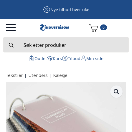
Nye tilbud hver uke
0
Search
for:
Outlet
Kurs
Tilbud
Min side
Tekstiler
|
Utendørs
|
Kalesje