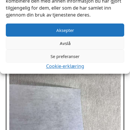
kombinere den med annen informasjon du har gjort
kr
765
tilgjengelig for dem, eller som de har samlet inn
gjennom din bruk av tjenestene deres.
Dette
Velg Alternativ
produktet
har
Aksepter
flere
varianter.
Avslå
Alternativene
kan
Se preferanser
velges
Cookie-erklæring
på
produktsiden