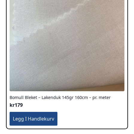
Bomull Bleket – Lakenduk 145gr 160cm – pr. meter
kr
179
Legg I Handlekurv