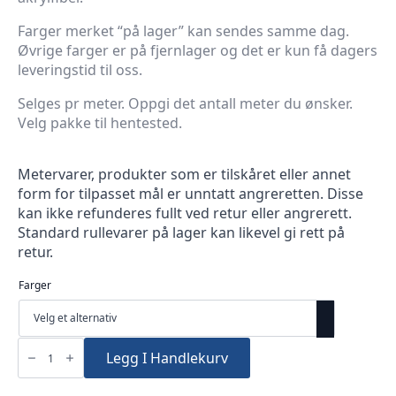
Farger merket “på lager” kan sendes samme dag.
Øvrige farger er på fjernlager og det er kun få dagers
leveringstid til oss.
Selges pr meter. Oppgi det antall meter du ønsker.
Velg pakke til hentested.
Metervarer, produkter som er tilskåret eller annet
form for tilpasset mål er unntatt angreretten. Disse
kan ikke refunderes fullt ved retur eller angrerett.
Standard rullevarer på lager kan likevel gi rett på
retur.
Farger
Sunbrella
Plus
Legg I Handlekurv
152cm
Kalesjestoff
metervare
antall