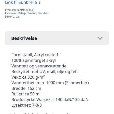
Link til Sunbrella
Produktnummer:
103000
Kategorier:
Kalesje
,
Tekstiler
,
Utendørs
Stikkord:
bat
Beskrivelse
Formstabil, Akryl coated
100% spinnfarget akryl
Vanntett og vannavstøtende
Beskyttet mot UV, møll, olje og fett
Vekt: ca 320 g/m²
Vanntetthet: min. 1000 mm (Schmerber)
Bredde: 152 cm
Ruller: ca 50 m
Bruddstyrke Warp/Fill: 140 daN/130 daN
Lysekthet: 7-8/8