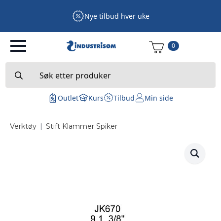
Nye tilbud hver uke
0
Search
for:
Outlet
Kurs
Tilbud
Min side
Verktøy
|
Stift Klammer Spiker