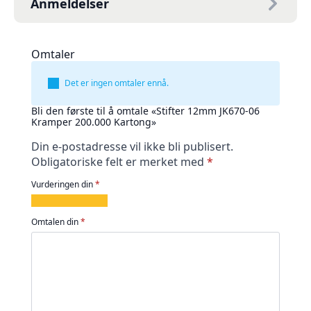
Anmeldelser
Omtaler
Det er ingen omtaler ennå.
Bli den første til å omtale «Stifter 12mm JK670-06
Kramper 200.000 Kartong»
Din e-postadresse vil ikke bli publisert.
Obligatoriske felt er merket med
*
Vurderingen din
*
1
2
3
4
5
av
av
av
av
av
Omtalen din
*
5
5
5
5
5
stjerner
stjerner
stjerner
stjerner
stjerner