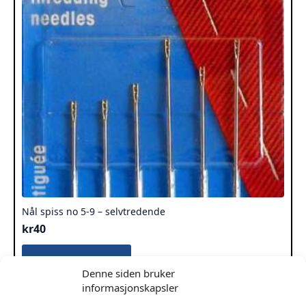
Nål spiss no 5-9 – selvtredende
kr
40
Legg I Handlekurv
Denne siden bruker
informasjonskapsler