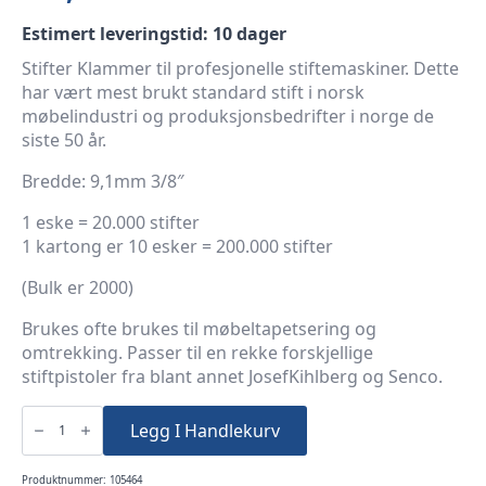
Estimert leveringstid: 10 dager
Stifter Klammer til profesjonelle stiftemaskiner. Dette
har vært mest brukt standard stift i norsk
møbelindustri og produksjonsbedrifter i norge de
siste 50 år.
Bredde: 9,1mm 3/8″
1 eske = 20.000 stifter
1 kartong er 10 esker = 200.000 stifter
(Bulk er 2000)
Brukes ofte brukes til møbeltapetsering og
omtrekking. Passer til en rekke forskjellige
stiftpistoler fra blant annet JosefKihlberg og Senco.
Stifter
12mm
Legg I Handlekurv
JK670-
06
Kramper
200.000
Produktnummer:
105464