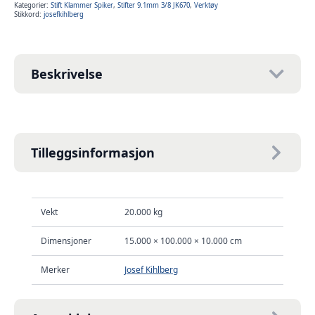
Kartong
Kategorier:
Stift Klammer Spiker
,
Stifter 9.1mm 3/8 JK670
,
Verktøy
antall
Stikkord:
josefkihlberg
Beskrivelse
Tilleggsinformasjon
Vekt
20.000 kg
Dimensjoner
15.000 × 100.000 × 10.000 cm
Merker
Josef Kihlberg