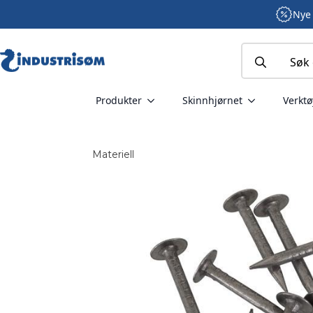
Nye 
Search
for:
Produkter
Skinnhjørnet
Verktø
Materiell