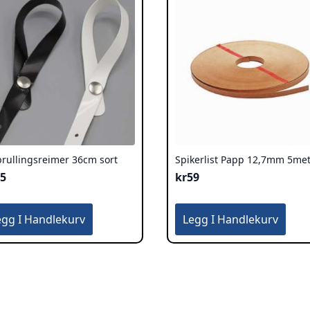
rullingsreimer 36cm sort
Spikerlist Papp 12,7mm 5me
25
kr
59
egg I Handlekurv
Legg I Handlekurv