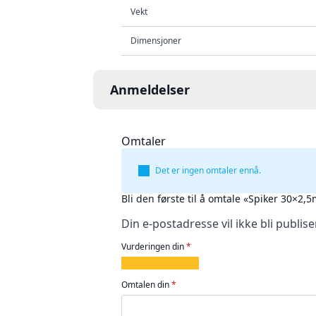
Vekt
Dimensjoner
Anmeldelser
Omtaler
Det er ingen omtaler ennå.
Bli den første til å omtale «Spiker 30×
Din e-postadresse vil ikke bli publise
Vurderingen din
*
1
2
3
4
5
av
av
av
av
av
Omtalen din
*
5
5
5
5
5
stjerner
stjerner
stjerner
stjerner
stjerner