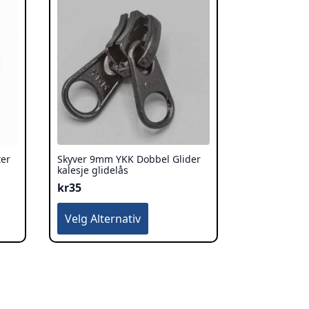
ter
Skyver 9mm YKK Dobbel Glider
kalesje glidelås
kr
35
Dette
Velg Alternativ
produktet
har
flere
varianter.
Alternativene
kan