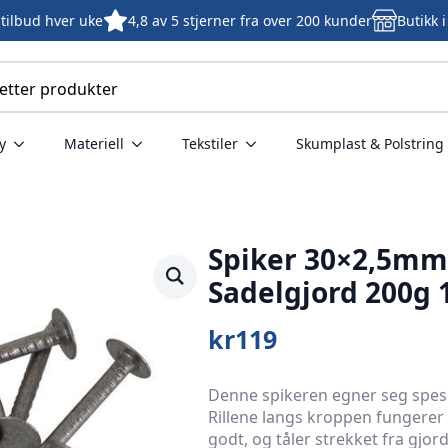
tilbud hver uke
4,8 av 5 stjerner fra over 200 kunder
Butikk 
y
Materiell
Tekstiler
Skumplast & Polstring
Spiker 30×2,5mm
Sadelgjord 200g 
kr
119
Denne spikeren egner seg spesie
Rillene langs kroppen fungerer
godt, og tåler strekket fra gjor