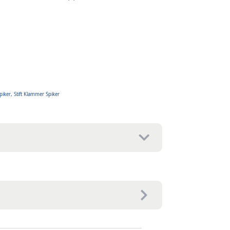
piker
,
Stift Klammer Spiker