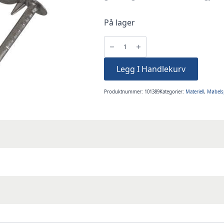
På lager
Spiker
30x2,5mm
Gjordebånd
Sadelgjord
200g
Legg I Handlekurv
150stk
antall
Produktnummer:
101389
Kategorier:
Materiell
,
Møbels