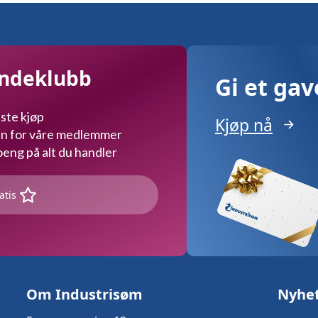
undeklubb
Gi et ga
ste kjøp
Kjøp nå
kun for våre medlemmer
ng på alt du handler
atis
Om Industrisøm
Nyhe