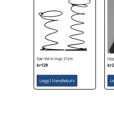
Fjør VM 6-rings 21cm
Opp
kr
129
kr
Legg I Handlekurv
L