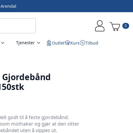
i Arendal
0
Tjenester
Outlet
Kurs
Tilbud
 Gjordebånd
150stk
lt godt til å feste gjordebånd.
 som mothaker og gjør at den sitter
debåndet uten å vippes ut.