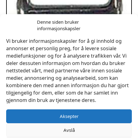
Denne siden bruker
informasjonskapsler
Spenne FR150 16mm
kr
25
Vi bruker informasjonskapsler for å gi innhold og
annonser et personlig preg, for å levere sosiale
Legg I Handlekurv
mediefunksjoner og for å analysere trafikken vår. Vi
deler dessuten informasjon om hvordan du bruker
nettstedet vårt, med partnerne våre innen sosiale
medier, annonsering og analysearbeid, som kan
kombinere den med annen informasjon du har gjort
tilgjengelig for dem, eller som de har samlet inn
gjennom din bruk av tjenestene deres.
Aksepter
Avslå