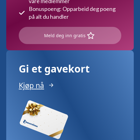
våre medlemmer
Bonuspoeng: Opparbeid deg poeng
på alt du handler
Meld deg inn gratis
Gi et gavekort
Kjøp nå