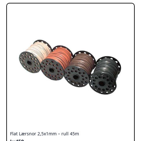
varianter.
Alternativene
kan
velges
på
produktsiden
Flat Lærsnor 2,5x1mm – rull 45m