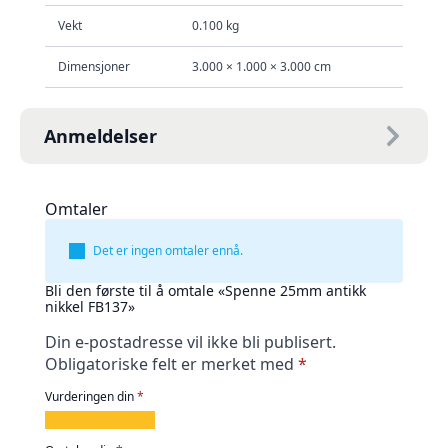
Vekt
0.100 kg
Dimensjoner
3.000 × 1.000 × 3.000 cm
Anmeldelser
Omtaler
Det er ingen omtaler ennå.
Bli den første til å omtale «Spenne 25mm antikk
nikkel FB137»
Din e-postadresse vil ikke bli publisert.
Obligatoriske felt er merket med
*
Vurderingen din
*
1
2
3
4
5
av
av
av
av
av