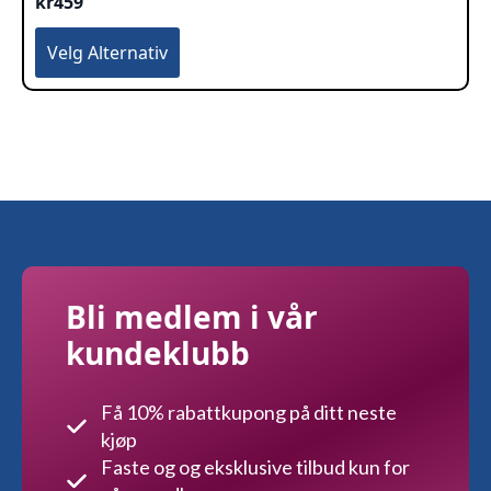
kr
459
Dette
Velg Alternativ
produktet
har
flere
varianter.
Alternativene
kan
velges
på
produktsiden
Bli medlem i vår
kundeklubb
Få 10% rabattkupong på ditt neste
kjøp
Faste og og eksklusive tilbud kun for