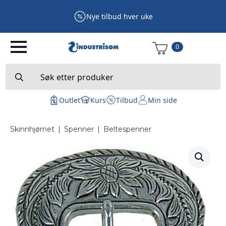
Nye tilbud hver uke
0
Search
for:
Outlet
Kurs
Tilbud
Min side
Skinnhjørnet
|
Spenner
|
Beltespenner