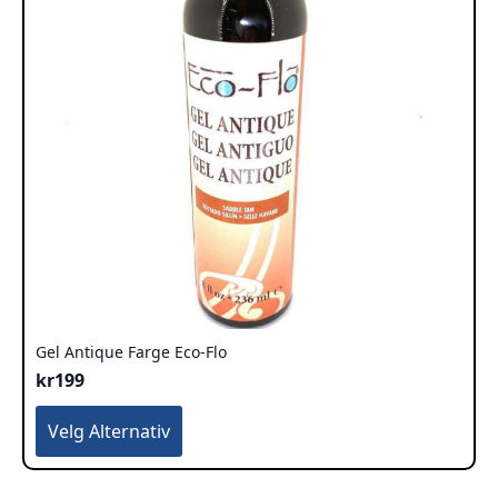
Gel Antique Farge Eco-Flo
kr
199
Dette
Velg Alternativ
produktet
har
flere