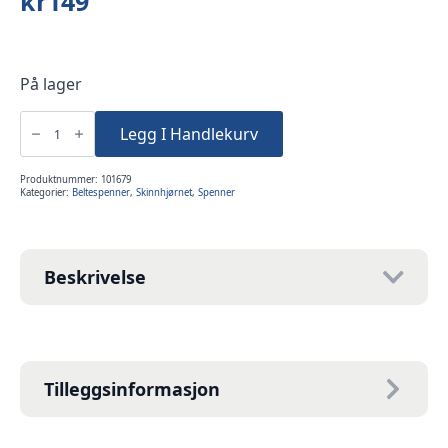
kr
149
På lager
Spenne
25mm
Legg I Handlekurv
antikk
nikkel
FB137
antall
Produktnummer:
101679
Kategorier:
Beltespenner
,
Skinnhjørnet
,
Spenner
Beskrivelse
Tilleggsinformasjon