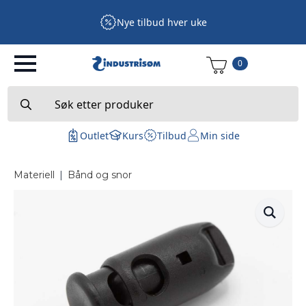
Nye tilbud hver uke
0
Search
for:
Outlet
Kurs
Tilbud
Min side
Materiell
|
Bånd og snor