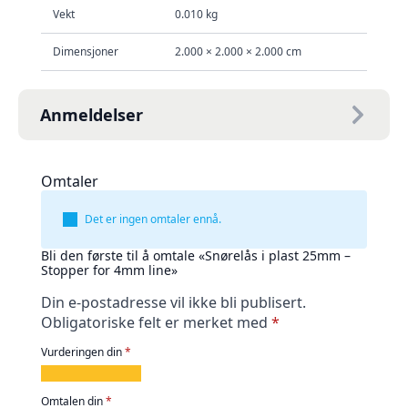
Vekt
0.010 kg
Dimensjoner
2.000 × 2.000 × 2.000 cm
Anmeldelser
Omtaler
Det er ingen omtaler ennå.
Bli den første til å omtale «Snørelås i plast 25mm –
Stopper for 4mm line»
Din e-postadresse vil ikke bli publisert.
Obligatoriske felt er merket med
*
Vurderingen din
*
1
2
3
4
5
av
av
av
av
av
Omtalen din
*