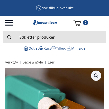
Nye tilbud hver uke
0
Search
for:
Outlet
Kurs
Tilbud
Min side
Verktøy
|
Sage&høvle
|
Lær