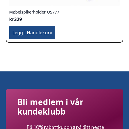
Møbelspikerholder OS777
kr
329
Legg I Handlekurv
Bli medlem i vår
kundeklubb
Få 10% rabattkupong på ditt neste