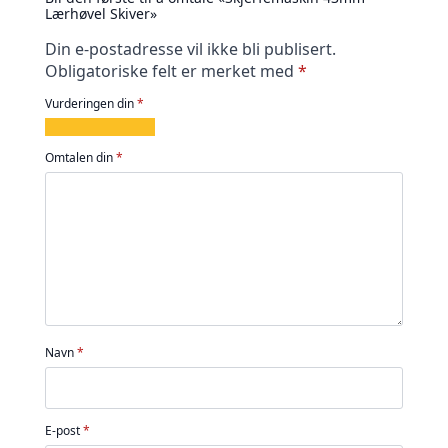
Lærhøvel Skiver»
Din e-postadresse vil ikke bli publisert.
Obligatoriske felt er merket med
*
Vurderingen din
*
1
2
3
4
5
av
av
av
av
av
Omtalen din
*
5
5
5
5
5
stjerner
stjerner
stjerner
stjerner
stjerner
Navn
*
E-post
*