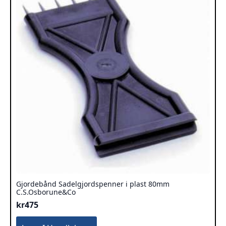
Gjordebånd Sadelgjordspenner i plast 80mm
C.S.Osborune&Co
kr
475