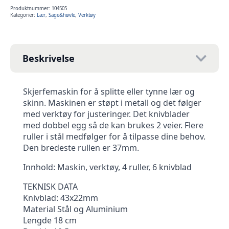
Skiver
antall
Produktnummer:
104505
Kategorier:
Lær
,
Sage&høvle
,
Verktøy
Beskrivelse
Skjerfemaskin for å splitte eller tynne lær og
skinn. Maskinen er støpt i metall og det følger
med verktøy for justeringer. Det knivblader
med dobbel egg så de kan brukes 2 veier. Flere
ruller i stål medfølger for å tilpasse dine behov.
Den bredeste rullen er 37mm.
Innhold: Maskin, verktøy, 4 ruller, 6 knivblad
TEKNISK DATA
Knivblad: 43x22mm
Material Stål og Aluminium
Lengde 18 cm