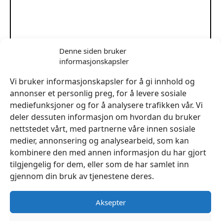
Denne siden bruker
informasjonskapsler
Sylskaft no 6 Rund med chuck
Vi bruker informasjonskapsler for å gi innhold og
kr
179
annonser et personlig preg, for å levere sosiale
mediefunksjoner og for å analysere trafikken vår. Vi
Legg I Handlekurv
deler dessuten informasjon om hvordan du bruker
nettstedet vårt, med partnerne våre innen sosiale
medier, annonsering og analysearbeid, som kan
kombinere den med annen informasjon du har gjort
tilgjengelig for dem, eller som de har samlet inn
gjennom din bruk av tjenestene deres.
Aksepter