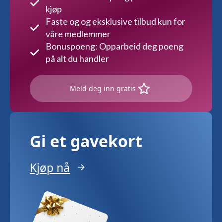
kjøp
Faste og og eksklusive tilbud kun for
våre medlemmer
Bonuspoeng: Opparbeid deg poeng
på alt du handler
Meld deg inn gratis
Gi et gavekort
Kjøp nå