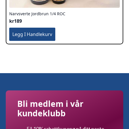
Narvsverte Jordbrun 1/4 ROC
kr
189
Legg I Handlekurv
Bli medlem i vår
kundeklubb
Få 10% rabattkupong på ditt neste