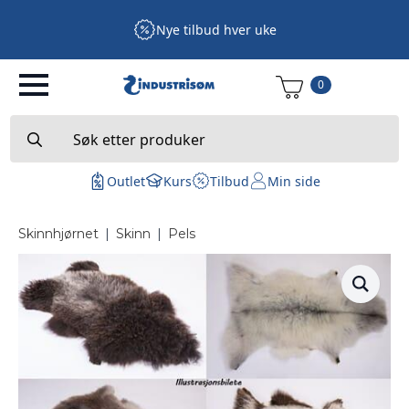
Nye tilbud hver uke
0
Search
for:
Outlet
Kurs
Tilbud
Min side
Skinnhjørnet
|
Skinn
|
Pels