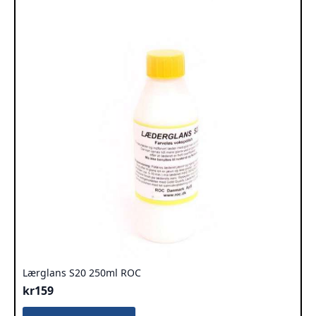
Lærglans S20 250ml ROC
kr
159