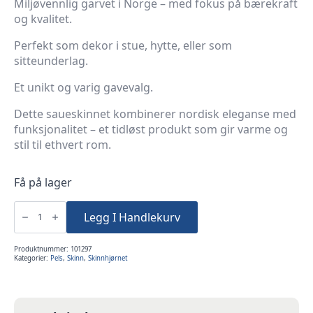
Miljøvennlig garvet i Norge – med fokus på bærekraft
og kvalitet.
Perfekt som dekor i stue, hytte, eller som
sitteunderlag.
Et unikt og varig gavevalg.
Dette saueskinnet kombinerer nordisk eleganse med
funksjonalitet – et tidløst produkt som gir varme og
stil til ethvert rom.
Få på lager
Eksklusivt
Norsk
Legg I Handlekurv
Saueskinn
-
villsau
stor
Produktnummer:
101297
antall
Kategorier:
Pels
,
Skinn
,
Skinnhjørnet