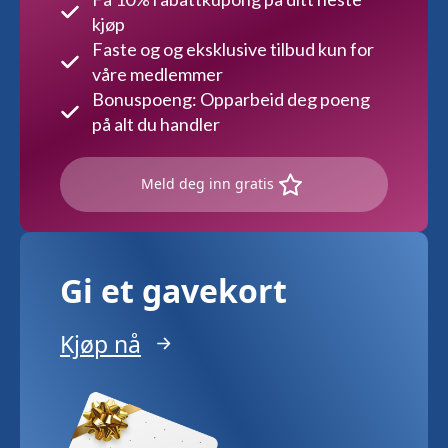
kjøp
Faste og og eksklusive tilbud kun for
våre medlemmer
Bonuspoeng: Opparbeid deg poeng
på alt du handler
Meld deg inn gratis
Gi et gavekort
Kjøp nå