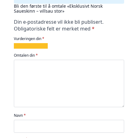
Bli den første til å omtale «Eksklusivt Norsk
Saueskinn – villsau stor»
Din e-postadresse vil ikke bli publisert.
Obligatoriske felt er merket med
*
Vurderingen din
*
1
2
3
4
5
av
av
av
av
av
Omtalen din
*
5
5
5
5
5
stjerner
stjerner
stjerner
stjerner
stjerner
Navn
*