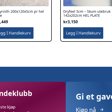
yrinth 200x120x5cm pr hel
Dryfeel 5cm – Skum utebruk
te
142x202cm HEL PLATE
,449
kr
3,150
egg I Handlekurv
Legg I Handlekurv
undeklubb
Gi et ga
ste kjøp
Kjøp nå