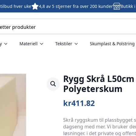
tilbud hver uke
4,8 av 5 stjerner fra over 200 kunder
Butikk 
y
Materiell
Tekstiler
Skumplast & Polstring
Rygg Skrå L50cm
Polyeterskum
kr
411.82
Skrå ryggskum til plassbygget so
dagseng med mer. Vi bruker den
løsninger. i det private og offe