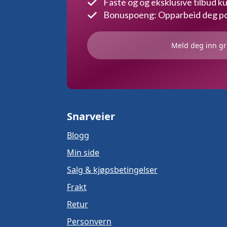
Faste og og eksklusive tilbud 
Bonuspoeng: Opparbeid deg poe
Meld deg inn gr
Snarveier
Blogg
Min side
Salg & kjøpsbetingelser
Frakt
Retur
Personvern