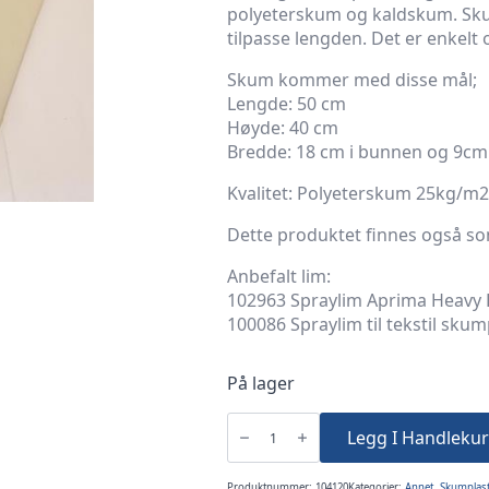
polyeterskum og kaldskum. Sku
tilpasse lengden. Det er enkelt o
Skum kommer med disse mål;
Lengde: 50 cm
Høyde: 40 cm
Bredde: 18 cm i bunnen og 9cm
Kvalitet: Polyeterskum 25kg/m2
Dette produktet finnes også s
Anbefalt lim:
102963 Spraylim Aprima Heavy 
100086 Spraylim til tekstil sku
På lager
Rygg
Skrå
Legg I Handlekur
L50cm
H40cm
D9-
18cm
Produktnummer:
104120
Kategorier:
Annet
,
Skumplas