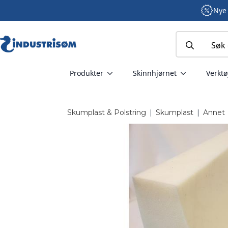
Nye 
Search
for:
Produkter
Skinnhjørnet
Verktø
Skumplast & Polstring
|
Skumplast
|
Annet