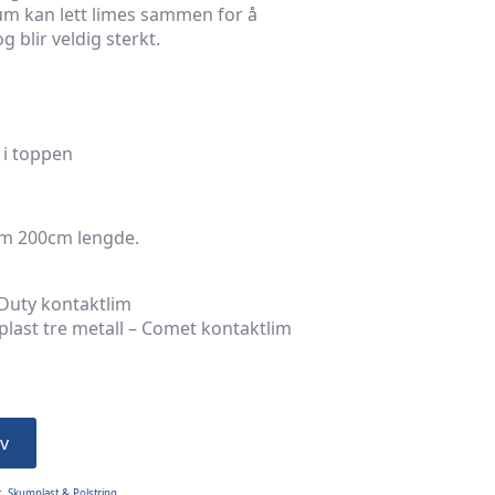
m kan lett limes sammen for å
g blir veldig sterkt.
 i toppen
om 200cm lengde.
Duty kontaktlim
mplast tre metall – Comet kontaktlim
v
t
,
Skumplast & Polstring