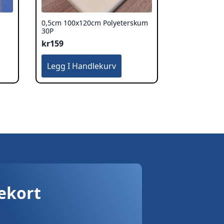
0,5cm 100x120cm Polyeterskum
30P
kr
159
Legg I Handlekurv
vekort