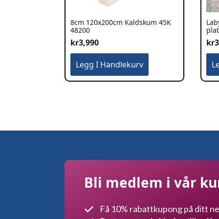
8cm 120x200cm Kaldskum 45K
Lab
48200
pla
kr
3,990
kr
3
Legg I Handlekurv
L
Bli medlem i vår k
Få 10% rabattkupong på ditt ne