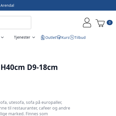
i Arendal
0
Tjenester
Outlet
Kurs
Tilbud
 H40cm D9-18cm
fa, utesofa, sofa på europaller,
ne til restauranter, cafeer og andre
ntlige marked. Finnes som