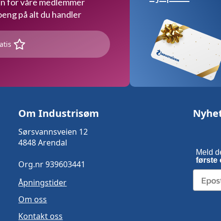
kun for våre medlemmer
ng på alt du handler
atis
Om Industrisøm
Nyhe
Sørsvannsveien 12
4848 Arendal
Meld d
første 
Org.nr 939603441
Åpningstider
Om oss
Kontakt oss