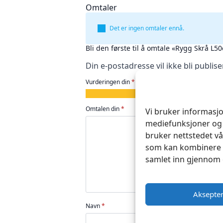
Omtaler
Det er ingen omtaler ennå.
Bli den første til å omtale «Rygg Skrå 
Din e-postadresse vil ikke bli publise
Vurderingen din
*
1
2
3
4
5
av
av
av
av
av
Omtalen din
*
Vi bruker informasjo
5
5
5
5
5
mediefunksjoner og 
stjerner
stjerner
stjerner
stjerner
stjerner
bruker nettstedet vå
som kan kombinere d
samlet inn gjennom 
Aksepte
Navn
*