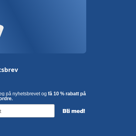
tsbrev
eg på nyhetsbrevet og
få 10 % rabatt på
ordre.
Bli med!