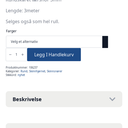
Lengde: 3meter
Selges også som hel rull.
Farger
Rundskåret
lærsnor
Legg I Handlekurv
3mm
-
3m
antall
Produktnummer:
106237
Kategorier:
Rund
,
Skinnhjørnet
,
Skinnsnører
Stikkord:
nyhet
Beskrivelse