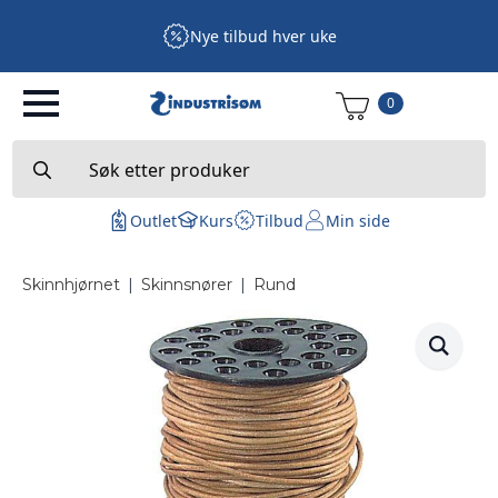
Nye tilbud hver uke
0
Search
for:
Outlet
Kurs
Tilbud
Min side
Skinnhjørnet
|
Skinnsnører
|
Rund