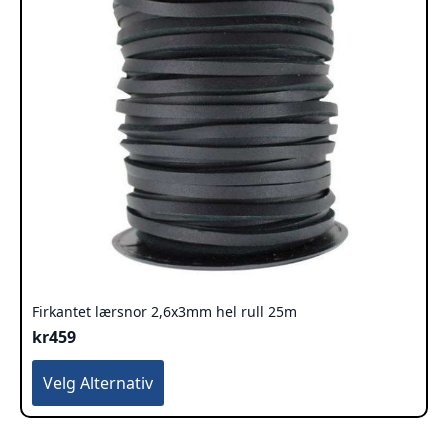
Firkantet lærsnor 2,6x3mm hel rull 25m
kr
459
Dette
Velg Alternativ
produktet
har
flere