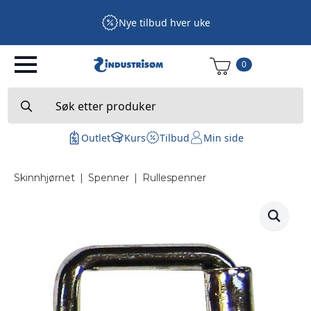
Nye tilbud hver uke
0
Search
for:
Outlet
Kurs
Tilbud
Min side
Skinnhjørnet
|
Spenner
|
Rullespenner