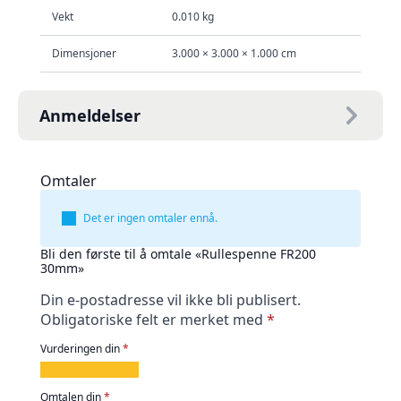
Vekt
0.010 kg
Dimensjoner
3.000 × 3.000 × 1.000 cm
Anmeldelser
Omtaler
Det er ingen omtaler ennå.
Bli den første til å omtale «Rullespenne FR200
30mm»
Din e-postadresse vil ikke bli publisert.
Obligatoriske felt er merket med
*
Vurderingen din
*
1
2
3
4
5
av
av
av
av
av
Omtalen din
*