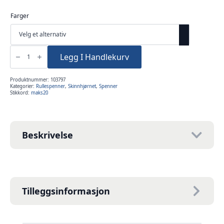
Farger
Rullespenne
FR200
Legg I Handlekurv
30mm
antall
Produktnummer:
103797
Kategorier:
Rullespenner
,
Skinnhjørnet
,
Spenner
Stikkord:
maks20
Beskrivelse
Tilleggsinformasjon