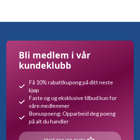
varianter.
Alternativene
kan
velges
på
produktsiden
Bli medlem i vår
kundeklubb
Få 10% rabattkupong på ditt neste
kjøp
Faste og og eksklusive tilbud kun for
våre medlemmer
Bonuspoeng: Opparbeid deg poeng
på alt du handler
Meld deg inn gratis