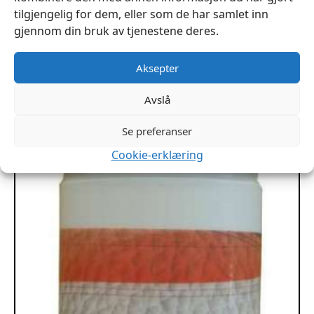
tilgjengelig for dem, eller som de har samlet inn
gjennom din bruk av tjenestene deres.
Gel Antique Farge Eco-Flo
Aksepter
kr
199
Avslå
Dette
Velg Alternativ
produktet
Se preferanser
har
flere
Cookie-erklæring
varianter.
Alternativene
kan
velges
på
produktsiden