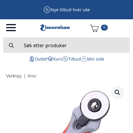
Nye tilbud hver uke
0
Search
for:
Outlet
Kurs
Tilbud
Min side
Verktøy
|
Kniv