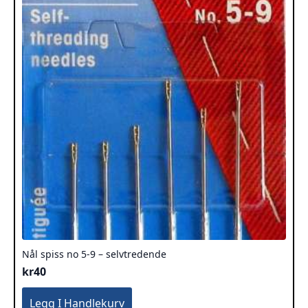
Nål spiss no 5-9 – selvtredende
kr
40
Legg I Handlekurv