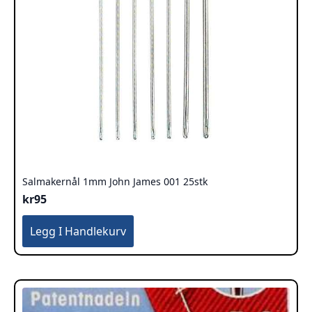
Salmakernål 1mm John James 001 25stk
kr
95
Legg I Handlekurv