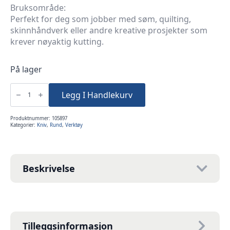
Bruksområde:
Perfekt for deg som jobber med søm, quilting,
skinnhåndverk eller andre kreative prosjekter som
krever nøyaktig kutting.
På lager
Rullekniv
45mm
Legg I Handlekurv
-
Skinn
&
Tekstil
Produktnummer:
105897
antall
Kategorier:
Kniv
,
Rund
,
Verktøy
Beskrivelse
Tilleggsinformasjon