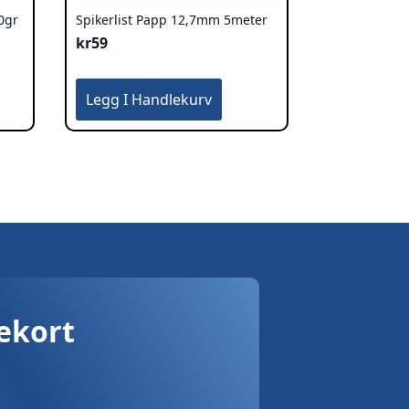
0gr
Spikerlist Papp 12,7mm 5meter
kr
59
Legg I Handlekurv
vekort