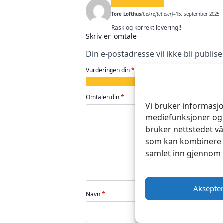
Tore Lofthus
(bekreftet eier)
–
15. september 2025
Rask og korrekt levering!!
Skriv en omtale
Din e-postadresse vil ikke bli publise
Vurderingen din
*
1
2
3
4
5
av
av
av
av
av
Omtalen din
*
5
5
5
5
5
Vi bruker informasjo
stjerner
stjerner
stjerner
stjerner
stjerner
mediefunksjoner og 
bruker nettstedet vå
som kan kombinere d
samlet inn gjennom 
Aksepte
Navn
*