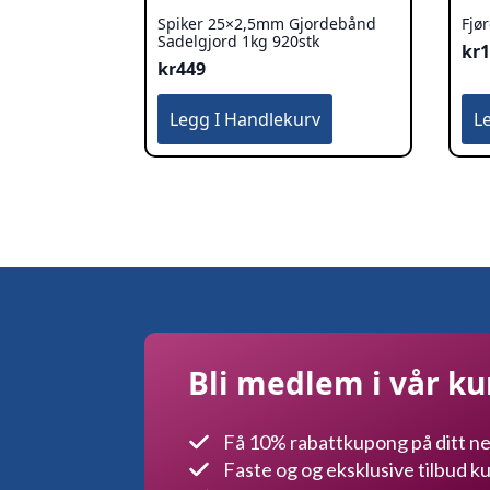
Spiker 25×2,5mm Gjordebånd
Fjø
Sadelgjord 1kg 920stk
kr
kr
449
Legg I Handlekurv
L
Bli medlem i vår k
Få 10% rabattkupong på ditt ne
Faste og og eksklusive tilbud 