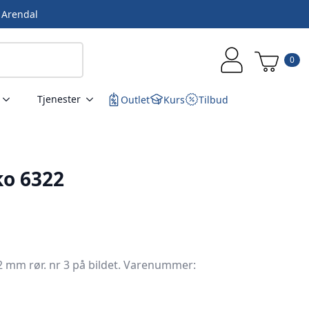
i Arendal
0
Tjenester
Outlet
Kurs
Tilbud
ko 6322
2 mm rør. nr 3 på bildet. Varenummer: