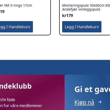
rer VM 5-rings 17cm
Monteringspute 50x50cm 65
Andefjær innleggspute
119
kr
179
egg I Handlekurv
Legg I Handlekurv
undeklubb
Gi et ga
ste kjøp
Kjøp nå
kun for våre medlemmer