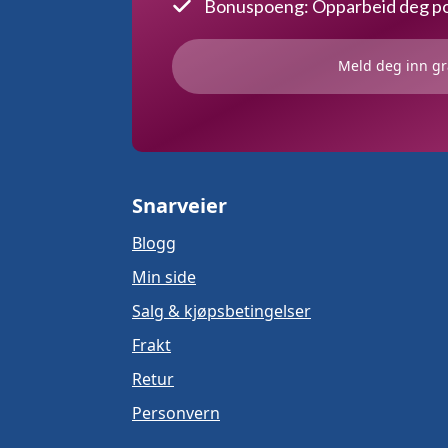
Bonuspoeng: Opparbeid deg poe
Meld deg inn gr
Snarveier
Blogg
Min side
Salg & kjøpsbetingelser
Frakt
Retur
Personvern