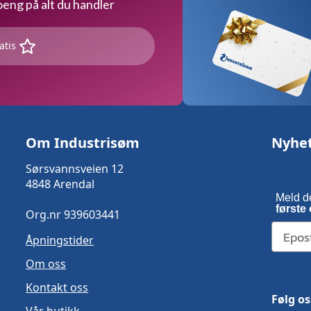
ng på alt du handler
atis
Om Industrisøm
Nyhe
Sørsvannsveien 12
4848 Arendal
Meld d
første 
Org.nr 939603441
Åpningstider
Om oss
Kontakt oss
Følg os