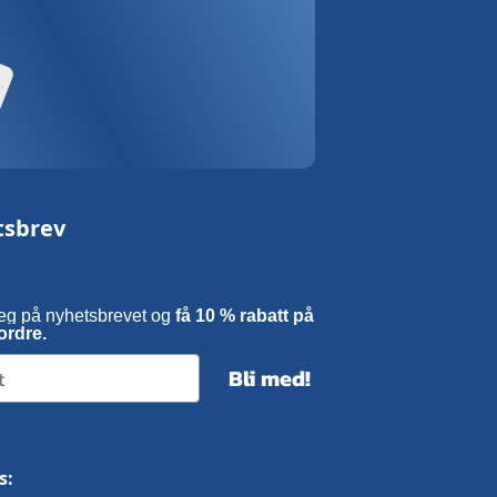
tsbrev
eg på nyhetsbrevet og
få 10 % rabatt på
ordre.
Bli med!
s: