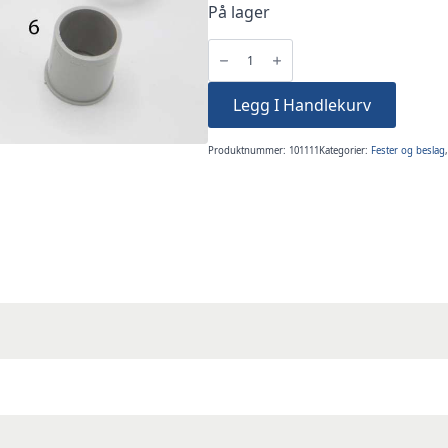
På lager
Rørendefeste
Ekko
6322
antall
Legg I Handlekurv
Produktnummer:
101111
Kategorier:
Fester og beslag