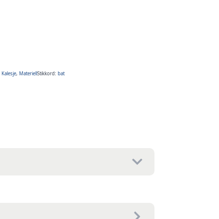
,
Kalesje
,
Materiell
Stikkord:
bat