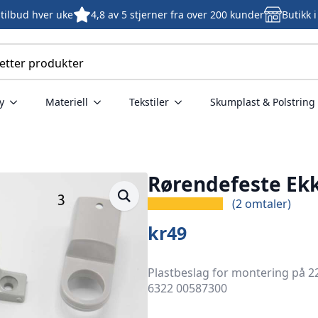
tilbud hver uke
4,8 av 5 stjerner fra over 200 kunder
Butikk 
y
Materiell
Tekstiler
Skumplast & Polstring
Rørendefeste Ek
(
2
omtaler)
kr
49
Plastbeslag for montering på 2
6322 00587300