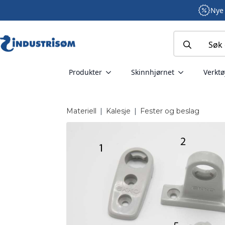
Nye 
Search
for:
Produkter
Skinnhjørnet
Verktø
Materiell
|
Kalesje
|
Fester og beslag