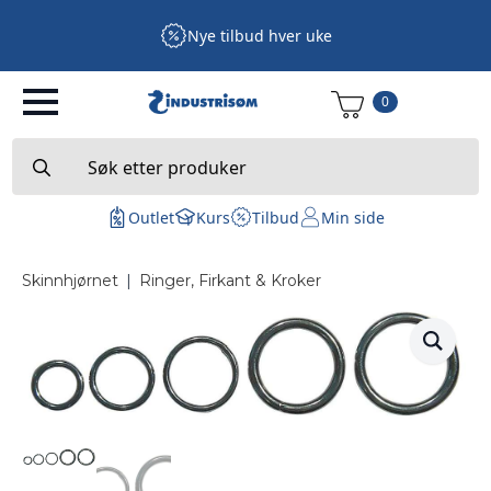
Nye tilbud hver uke
0
Search
for:
Outlet
Kurs
Tilbud
Min side
Skinnhjørnet
|
Ringer, Firkant & Kroker