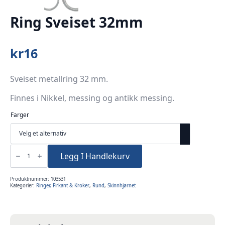
Ring Sveiset 32mm
kr
16
Sveiset metallring 32 mm.
Finnes i Nikkel, messing og antikk messing.
Farger
Ring
Sveiset
Legg I Handlekurv
32mm
antall
Produktnummer:
103531
Kategorier:
Ringer, Firkant & Kroker
,
Rund
,
Skinnhjørnet