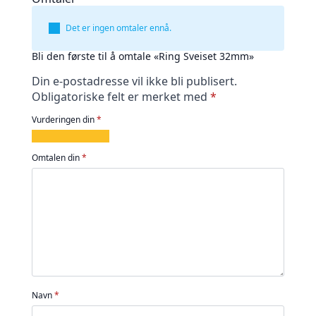
Det er ingen omtaler ennå.
Bli den første til å omtale «Ring Sveiset 32mm»
Din e-postadresse vil ikke bli publisert.
Obligatoriske felt er merket med
*
Vurderingen din
*
1
2
3
4
5
av
av
av
av
av
Omtalen din
*
5
5
5
5
5
stjerner
stjerner
stjerner
stjerner
stjerner
Navn
*