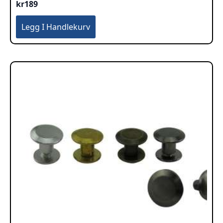
kr
189
Legg I Handlekurv