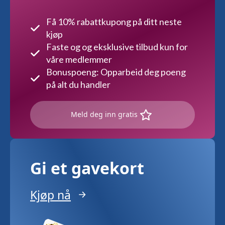
Få 10% rabattkupong på ditt neste
kjøp
Faste og og eksklusive tilbud kun for
våre medlemmer
Bonuspoeng: Opparbeid deg poeng
på alt du handler
Meld deg inn gratis
Gi et gavekort
Kjøp nå