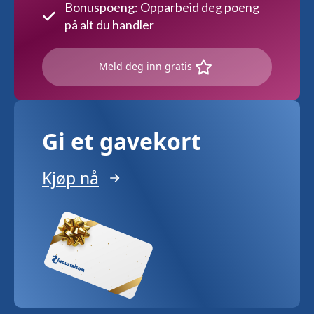
Bonuspoeng: Opparbeid deg poeng
på alt du handler
Meld deg inn gratis
Gi et gavekort
Kjøp nå