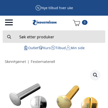
Nye tilbud hver uke
0
Search
for:
Outlet
Kurs
Tilbud
Min side
Skinnhjørnet
|
Festemateriell