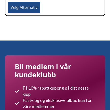
Dette
Velg Alternativ
produktet
har
flere
varianter.
Alternativene
kan
velges
på
produktsiden
Bli medlem i vår
kundeklubb
Få 10% rabattkupong på ditt neste
kjøp
Faste og og eksklusive tilbud kun for
våre medlemmer