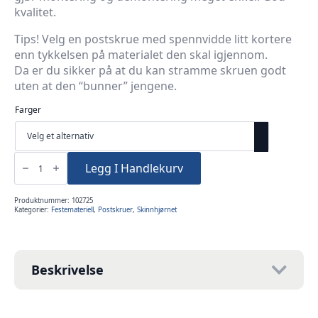
kvalitet.
Tips! Velg en postskrue med spennvidde litt kortere
enn tykkelsen på materialet den skal igjennom.
Da er du sikker på at du kan stramme skruen godt
uten at den “bunner” jengene.
Farger
Postskrue
25mm
Legg I Handlekurv
5stk
antall
Produktnummer:
102725
Kategorier:
Festemateriell
,
Postskruer
,
Skinnhjørnet
Beskrivelse