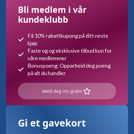
Bli medlem i vår
kundeklubb
Få 10% rabattkupong på ditt neste
kjøp
Faste og og eksklusive tilbud kun for
våre medlemmer
Bonuspoeng: Opparbeid deg poeng
på alt du handler
Meld deg inn gratis
Gi et gavekort