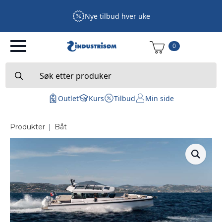
Nye tilbud hver uke
0
Search
for:
Outlet
Kurs
Tilbud
Min side
Produkter
|
Båt