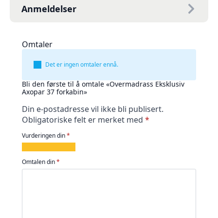
Anmeldelser
Omtaler
Det er ingen omtaler ennå.
Bli den første til å omtale «Overmadrass Eksklusiv
Axopar 37 forkabin»
Din e-postadresse vil ikke bli publisert.
Obligatoriske felt er merket med
*
Vurderingen din
*
1
2
3
4
5
av
av
av
av
av
Omtalen din
*
5
5
5
5
5
stjerner
stjerner
stjerner
stjerner
stjerner