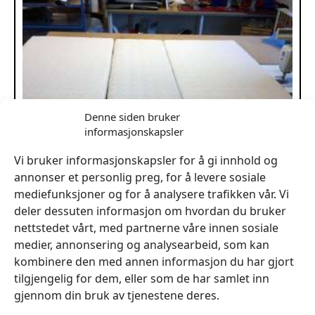
Denne siden bruker
informasjonskapsler
Vi bruker informasjonskapsler for å gi innhold og
annonser et personlig preg, for å levere sosiale
mediefunksjoner og for å analysere trafikken vår. Vi
deler dessuten informasjon om hvordan du bruker
nettstedet vårt, med partnerne våre innen sosiale
medier, annonsering og analysearbeid, som kan
kombinere den med annen informasjon du har gjort
tilgjengelig for dem, eller som de har samlet inn
Overmadrass Bobil Cathargo Liner for two M45991
gjennom din bruk av tjenestene deres.
kr
9,590