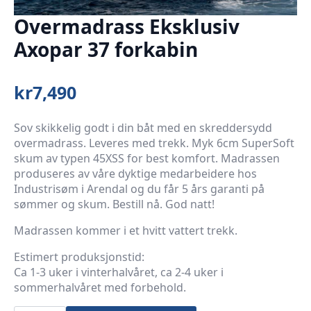
Overmadrass Eksklusiv
Axopar 37 forkabin
kr
7,490
Sov skikkelig godt i din båt med en skreddersydd
overmadrass. Leveres med trekk. Myk 6cm SuperSoft
skum av typen 45XSS for best komfort. Madrassen
produseres av våre dyktige medarbeidere hos
Industrisøm i Arendal og du får 5 års garanti på
sømmer og skum. Bestill nå. God natt!
Madrassen kommer i et hvitt vattert trekk.
Estimert produksjonstid:
Ca 1-3 uker i vinterhalvåret, ca 2-4 uker i
sommerhalvåret med forbehold.
Overmadrass