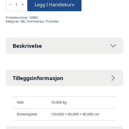
Eksklusiv
Legg I Handlekurv
Axopar
37
forkabin
antall
Produktnummer:
103895
Kategorier:
Båt
,
Overmadrass
,
Produkter
Beskrivelse
Tilleggsinformasjon
Vekt
10.000 kg
Dimensjoner
150.000 × 40.000 × 40.000 cm