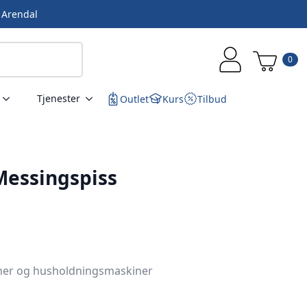
i Arendal
0
Tjenester
Outlet
Kurs
Tilbud
Messingspiss
iner og husholdningsmaskiner