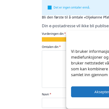
Det er ingen omtaler ennå.
Bli den første til å omtale «Oljekanne P
Din e-postadresse vil ikke bli publise
Vurderingen din
*
1
2
3
4
5
av
av
av
av
av
Omtalen din
*
5
5
5
5
5
Vi bruker informasjo
stjerner
stjerner
stjerner
stjerner
stjerner
mediefunksjoner og 
bruker nettstedet vå
som kan kombinere d
samlet inn gjennom 
Aksepte
Navn
*