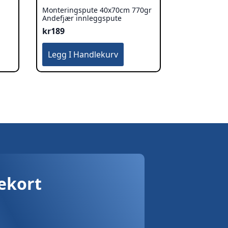
Monteringspute 40x70cm 770gr
Andefjær innleggspute
kr
189
Legg I Handlekurv
vekort