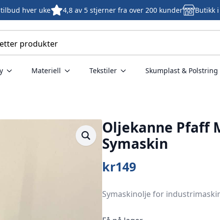
tilbud hver uke
4,8 av 5 stjerner fra over 200 kunder
Butikk 
y
Materiell
Tekstiler
Skumplast & Polstring
Oljekanne Pfaff 
Symaskin
kr
149
Symaskinolje for industrimask