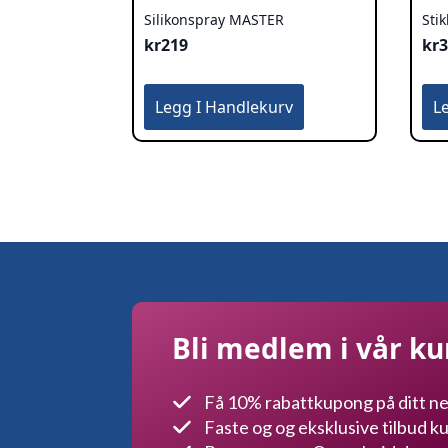
Silikonspray MASTER
Sti
kr
219
kr
Legg I Handlekurv
L
Bli medlem i vår k
Få 10% rabattkupong på ditt ne
Faste og og eksklusive tilbud 