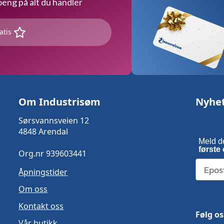
ng på alt du handler
atis
Om Industrisøm
Nyhe
Sørsvannsveien 12
4848 Arendal
Meld d
første 
Org.nr 939603441
Åpningstider
Om oss
Kontakt oss
Følg os
Vår butikk