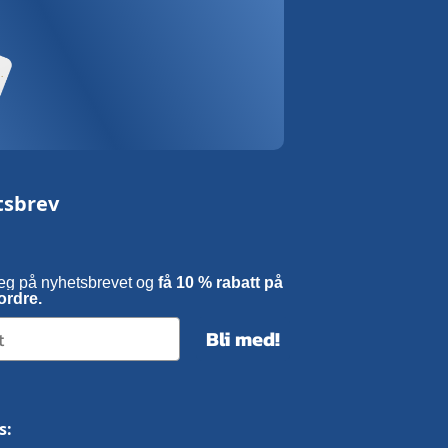
tsbrev
eg på nyhetsbrevet og
få 10 % rabatt på
ordre.
Bli med!
s: