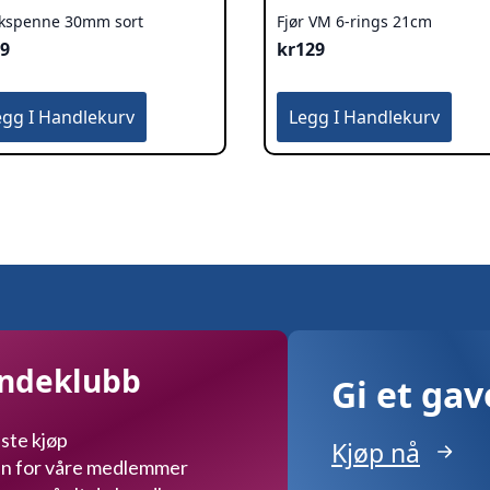
kkspenne 30mm sort
Fjør VM 6-rings 21cm
39
kr
129
egg I Handlekurv
Legg I Handlekurv
undeklubb
Gi et ga
ste kjøp
Kjøp nå
kun for våre medlemmer