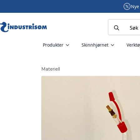
Nye 
Search
for:
Produkter
Skinnhjørnet
Verktø
Materiell