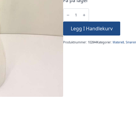
Få på lager
Oljekanne
Pfaff
Messingspiss
Symaskin
antall
Legg I Handlekurv
Produktnummer:
102844
Kategorier:
Materiell
,
Smørem