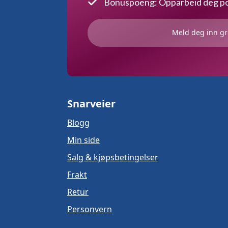
Bonuspoeng: Opparbeid deg poe
Meld deg inn gr
Snarveier
Blogg
Min side
Salg & kjøpsbetingelser
Frakt
Retur
Personvern