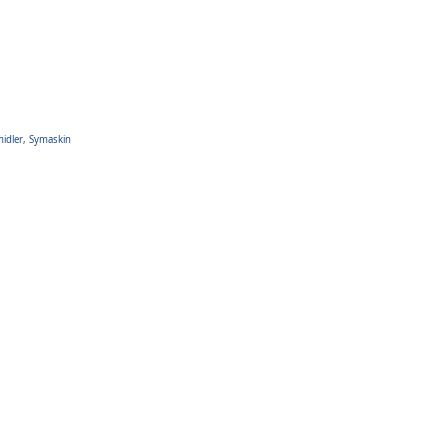
idler
,
Symaskin