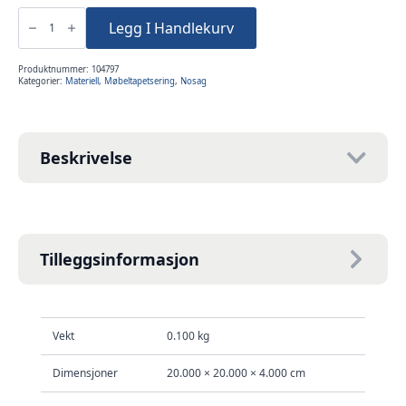
Nosag
fjær
Legg I Handlekurv
45cm
3.8mm
setekvalitet
sofa
Produktnummer:
104797
stol
Kategorier:
Materiell
,
Møbeltapetsering
,
Nosag
antall
Beskrivelse
Tilleggsinformasjon
Vekt
0.100 kg
Dimensjoner
20.000 × 20.000 × 4.000 cm