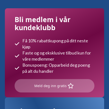
Bli medlem i vår
kundeklubb
Få 10% rabattkupong på ditt neste
kjøp
Faste og og eksklusive tilbud kun for
våre medlemmer
Bonuspoeng: Opparbeid deg poeng
på alt du handler
Meld deg inn gratis