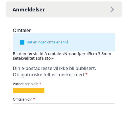
Anmeldelser
Omtaler
Det er ingen omtaler ennå.
Bli den første til å omtale «Nosag fjær 45cm 3.8mm
setekvalitet sofa stol»
Din e-postadresse vil ikke bli publisert.
Obligatoriske felt er merket med
*
Vurderingen din
*
1
2
3
4
5
av
av
av
av
av
Omtalen din
*
5
5
5
5
5
stjerner
stjerner
stjerner
stjerner
stjerner