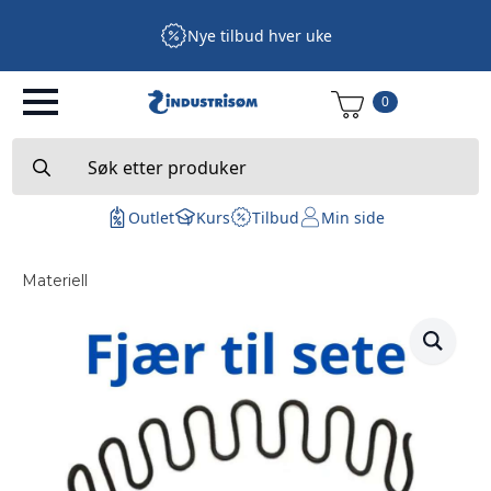
Nye tilbud hver uke
0
Search
for:
Outlet
Kurs
Tilbud
Min side
Materiell