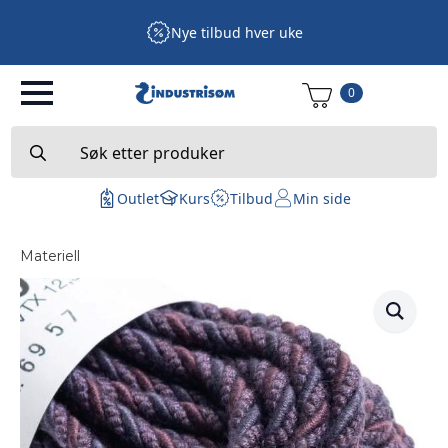
Nye tilbud hver uke
0
Search
for:
Outlet
Kurs
Tilbud
Min side
Materiell