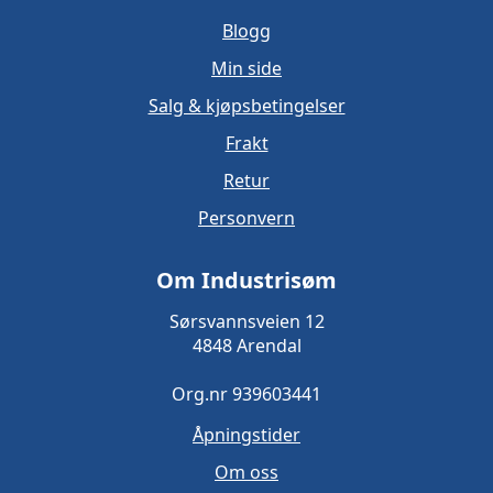
Blogg
Min side
Salg & kjøpsbetingelser
Frakt
Retur
Personvern
Om Industrisøm
Sørsvannsveien 12
4848 Arendal
Org.nr 939603441
Åpningstider
Om oss