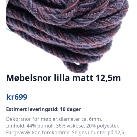
Møbelsnor lilla matt 12,5m
kr
699
Estimert leveringstid: 10 dager
Dekorsnor for møbler, diameter ca. 6mm.
Innhold: 44% bomull, 36% viskose, 20% polyester.
Fargeavvik kan forekomme. Selges i bunter på 12,5