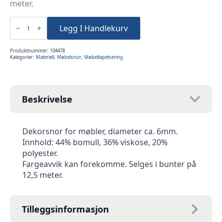
meter.
Møbelsnor
lilla
Legg I Handlekurv
matt
12,5m
antall
Produktnummer:
104478
Kategorier:
Materiell
,
Møbelsnor
,
Møbeltapetsering
Beskrivelse
Dekorsnor for møbler, diameter ca. 6mm.
Innhold: 44% bomull, 36% viskose, 20%
polyester.
Fargeavvik kan forekomme. Selges i bunter på
12,5 meter.
Tilleggsinformasjon