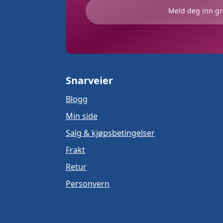
Meld deg inn gr
Snarveier
Blogg
Min side
Salg & kjøpsbetingelser
Frakt
Retur
Personvern