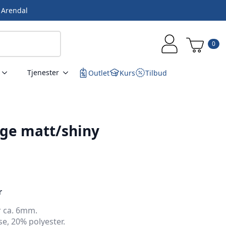
i Arendal
0
Tjenester
Outlet
Kurs
Tilbud
ige matt/shiny
r
r ca. 6mm.
e, 20% polyester.