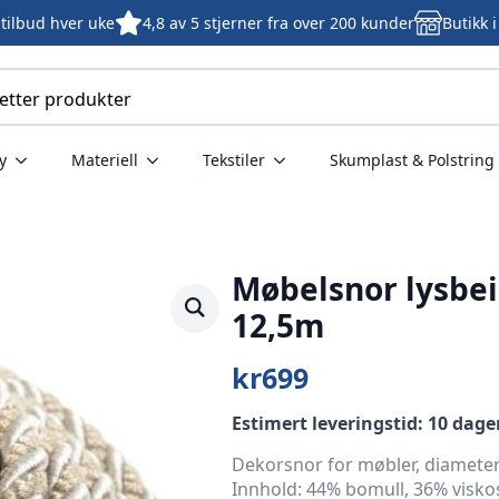
tilbud hver uke
4,8 av 5 stjerner fra over 200 kunder
Butikk 
y
Materiell
Tekstiler
Skumplast & Polstring
Møbelsnor lysbe
12,5m
kr
699
Estimert leveringstid: 10 dage
Dekorsnor for møbler, diamete
Innhold: 44% bomull, 36% viskos