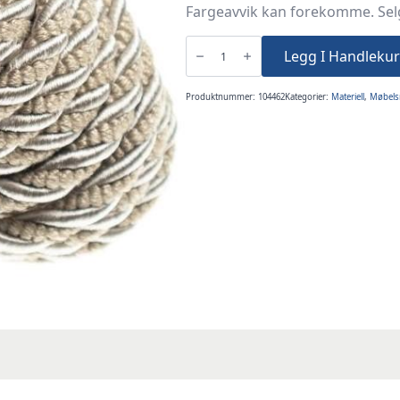
Fargeavvik kan forekomme. Selg
Møbelsnor
lysbeige
Legg I Handlekur
matt/shiny
12,5m
antall
Produktnummer:
104462
Kategorier:
Materiell
,
Møbels