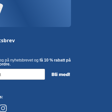
tsbrev
eg på nyhetsbrevet og
få 10 % rabatt på
ordre.
Bli med!
s: