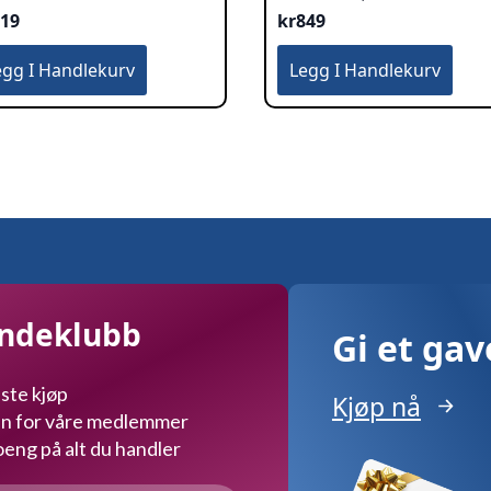
119
kr
849
egg I Handlekurv
Legg I Handlekurv
undeklubb
Gi et ga
ste kjøp
Kjøp nå
kun for våre medlemmer
ng på alt du handler