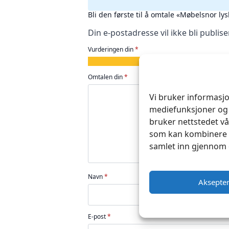
Bli den første til å omtale «Møbelsnor l
Din e-postadresse vil ikke bli publise
Vurderingen din
*
1
2
3
4
5
av
av
av
av
av
Omtalen din
*
5
5
5
5
5
stjerner
stjerner
stjerner
stjerner
stjerner
Vi bruker informasjo
mediefunksjoner og 
bruker nettstedet vå
som kan kombinere d
samlet inn gjennom 
Navn
*
Aksepte
E-post
*