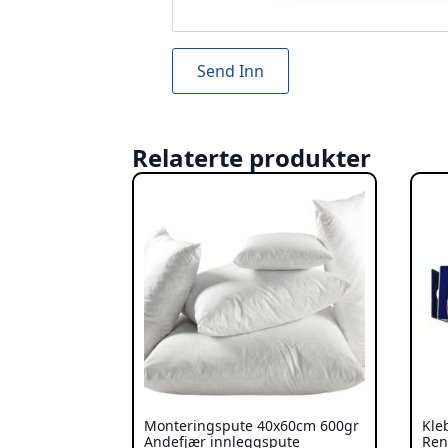
Relaterte produkter
Monteringspute 40x60cm 600gr
Kle
Andefjær innleggspute
Ren