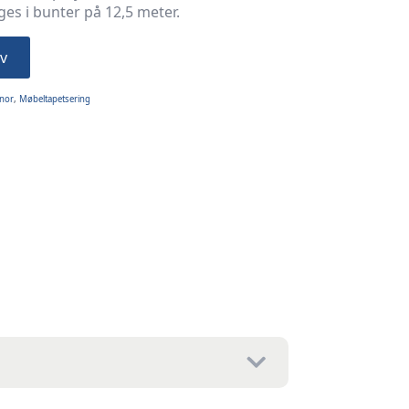
es i bunter på 12,5 meter.
v
nor
,
Møbeltapetsering