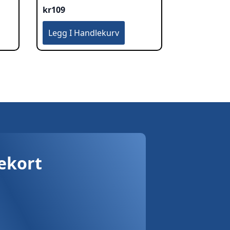
kr
109
Legg I Handlekurv
vekort