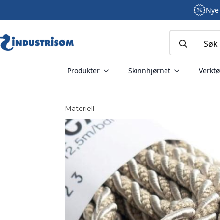
Nye 
Search
for:
Produkter
Skinnhjørnet
Verktø
Materiell