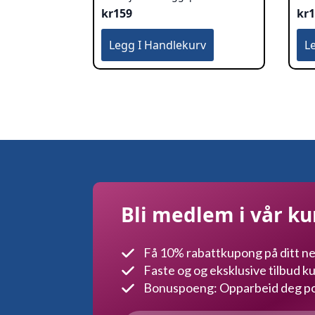
kr
159
kr
Legg I Handlekurv
L
Bli medlem i vår k
Få 10% rabattkupong på ditt ne
Faste og og eksklusive tilbud 
Bonuspoeng: Opparbeid deg poe