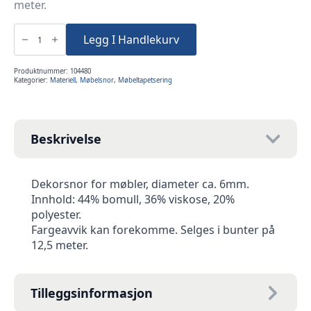
meter.
Møbelsnor
rød
Legg I Handlekurv
matt
12,5m
antall
Produktnummer:
104480
Kategorier:
Materiell
,
Møbelsnor
,
Møbeltapetsering
Beskrivelse
Dekorsnor for møbler, diameter ca. 6mm.
Innhold: 44% bomull, 36% viskose, 20%
polyester.
Fargeavvik kan forekomme. Selges i bunter på
12,5 meter.
Tilleggsinformasjon