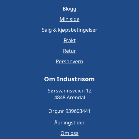
Blogg
Min side
Salg & kjøpsbetingelser
Frakt
Retur
Personvern
Om Industrisøm
Sørsvannsveien 12
4848 Arendal
Org.nr 939603441
Åpningstider
Om oss