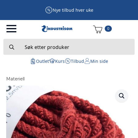
Nye tilbud hver uke
0
Search
for:
Outlet
Kurs
Tilbud
Min side
Materiell