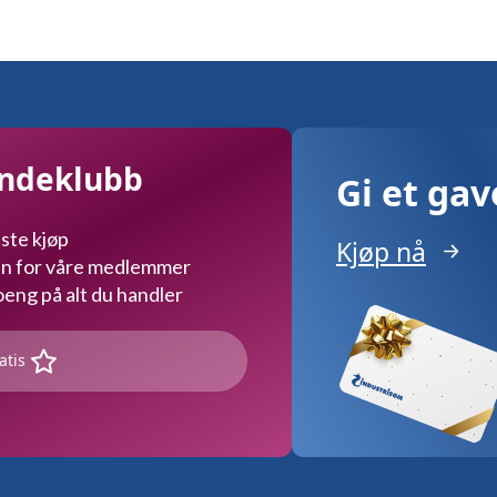
ernativene
n
ges
duktsiden
undeklubb
Gi et ga
ste kjøp
Kjøp nå
kun for våre medlemmer
ng på alt du handler
atis