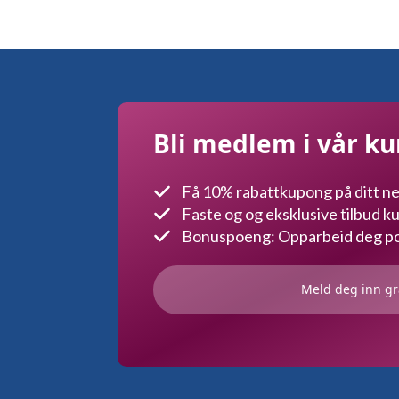
Alt
ka
vel
på
pro
Bli medlem i vår k
Få 10% rabattkupong på ditt ne
Faste og og eksklusive tilbud 
Bonuspoeng: Opparbeid deg poe
Meld deg inn gr