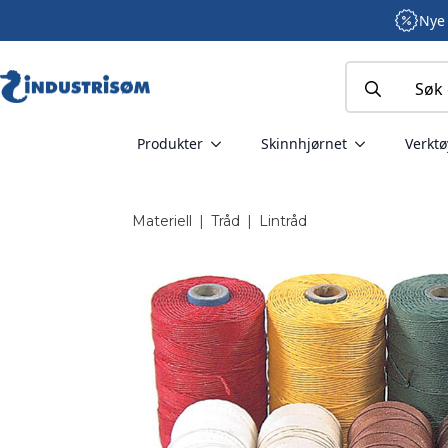
Nye 
Search
for:
Produkter
Skinnhjørnet
Verktø
Materiell
|
Tråd
|
Lintråd