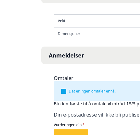
Vekt
Dimensjoner
Anmeldelser
Omtaler
Det er ingen omtaler ennå.
Bli den første til å omtale «Lintråd 18/3 
Din e-postadresse vil ikke bli publise
Vurderingen din
*
1
2
3
4
5
av
av
av
av
av