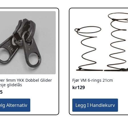
ver 9mm YKK Dobbel Glider
Fjør VM 6-rings 21cm
esje glidelås
kr
129
35
te
elg Alternativ
Legg I Handlekurv
duktet
re
ianter.