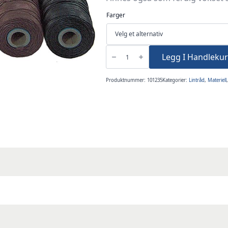
Farger
Lintråd
18/3
Legg I Handlekur
polert
50gram
antall
Produktnummer:
101235
Kategorier:
Lintråd
,
Materiell