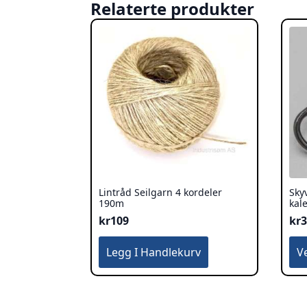
Relaterte produkter
Lintråd Seilgarn 4 kordeler
Sky
190m
kal
kr
109
kr
Det
Legg I Handlekurv
V
pro
har
fle
var