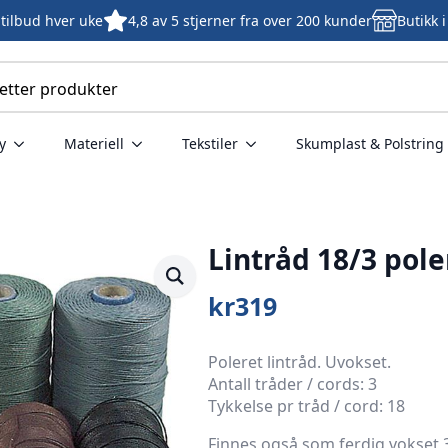
tilbud hver uke
4,8 av 5 stjerner fra over 200 kunder
Butikk 
y
Materiell
Tekstiler
Skumplast & Polstring
Lintråd 18/3 pol
kr
319
Poleret lintråd. Uvokset.
Antall tråder / cords: 3
Tykkelse pr tråd / cord: 18
Finnes også som ferdig vokset 3