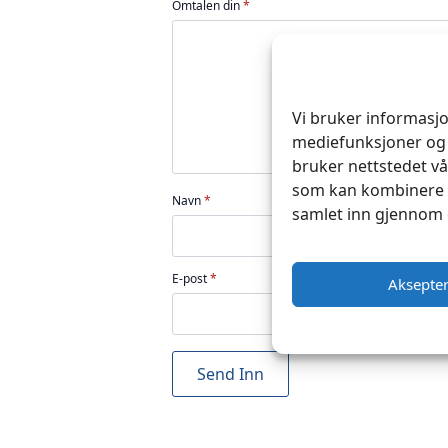
Omtalen din
*
5
5
5
5
5
stjerner
stjerner
stjerner
stjerner
stjerner
Vi bruker informasjo
mediefunksjoner og 
bruker nettstedet vå
som kan kombinere d
Navn
*
samlet inn gjennom 
E-post
*
Aksepte