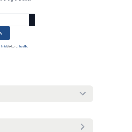
v
,
Tråd
Stikkord:
husflid