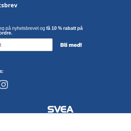
tsbrev
eg på nyhetsbrevet og
få 10 % rabatt på
ordre.
Bli med!
s: