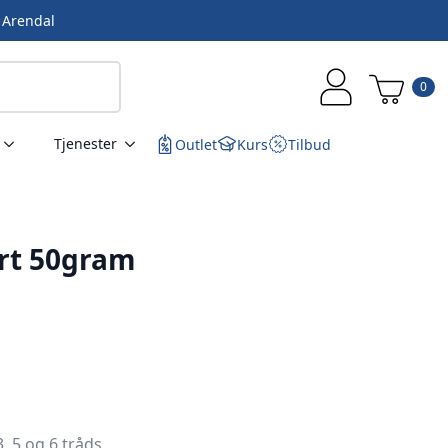
i Arendal
0
Tjenester
Outlet
Kurs
Tilbud
ert 50gram
, 5 og 6 tråds.